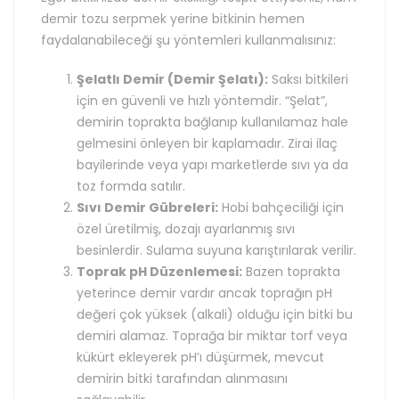
demir tozu serpmek yerine bitkinin hemen
faydalanabileceği şu yöntemleri kullanmalısınız:
Şelatlı Demir (Demir Şelatı):
Saksı bitkileri
için en güvenli ve hızlı yöntemdir. “Şelat”,
demirin toprakta bağlanıp kullanılamaz hale
gelmesini önleyen bir kaplamadır. Zirai ilaç
bayilerinde veya yapı marketlerde sıvı ya da
toz formda satılır.
Sıvı Demir Gübreleri:
Hobi bahçeciliği için
özel üretilmiş, dozajı ayarlanmış sıvı
besinlerdir. Sulama suyuna karıştırılarak verilir.
Toprak pH Düzenlemesi:
Bazen toprakta
yeterince demir vardır ancak toprağın pH
değeri çok yüksek (alkali) olduğu için bitki bu
demiri alamaz. Toprağa bir miktar torf veya
kükürt ekleyerek pH’ı düşürmek, mevcut
demirin bitki tarafından alınmasını