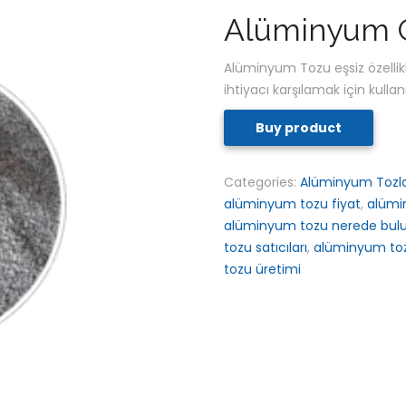
Alüminyum 
Alüminyum Tozu eşsiz özellikle
ihtiyacı karşılamak için kullan
Buy product
Categories:
Alüminyum Tozla
alüminyum tozu fiyat
,
alümi
alüminyum tozu nerede bul
tozu satıcıları
,
alüminyum toz
tozu üretimi