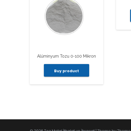
Alüminyum Tozu 0-100 Mikron
Buy product
© 2026 Toz Metal İthalat ve İhracat | Theme by
Theme