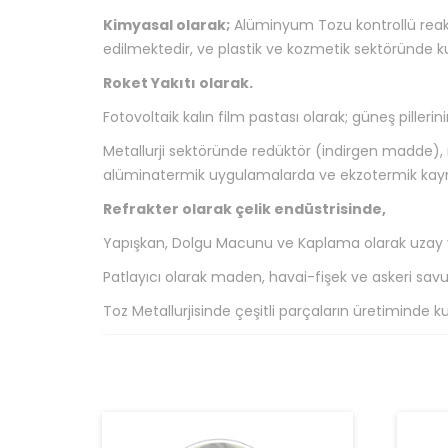
Kimyasal olarak;
Alüminyum Tozu kontrollü reaksi
edilmektedir, ve plastik ve kozmetik sektöründe ku
Roket Yakıtı olarak.
Fotovoltaik kalın film pastası olarak; güneş pillerin
Metallurji sektöründe redüktör (indirgen madde), 
alüminatermik uygulamalarda ve ekzotermik kaynak
Refrakter olarak çelik endüstrisinde,
Yapışkan, Dolgu Macunu ve Kaplama olarak uzay v
Patlayıcı olarak maden, havai-fişek ve askeri sa
Toz Metallurjisinde çeşitli parçaların üretiminde ku