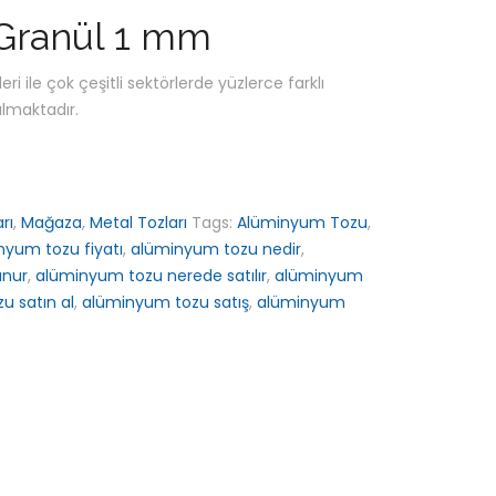
Granül 1 mm
ri ile çok çeşitli sektörlerde yüzlerce farklı
ılmaktadır.
rı
,
Mağaza
,
Metal Tozları
Tags:
Alüminyum Tozu
,
nyum tozu fiyatı
,
alüminyum tozu nedir
,
unur
,
alüminyum tozu nerede satılır
,
alüminyum
u satın al
,
alüminyum tozu satış
,
alüminyum