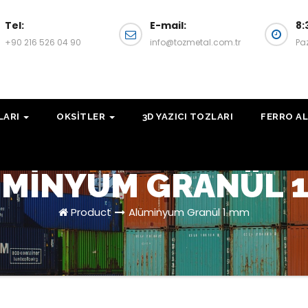
Tel:
E-mail:
8:
+90 216 526 04 90
info@tozmetal.com.tr
Pa
LARI
OKSITLER
3D YAZICI TOZLARI
FERRO AL
MINYUM GRANÜL 
Product
Alüminyum Granül 1 mm