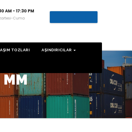
30 AM - 17:30 PM
Online Satış
zartesi-Cuma
AŞIM TOZLARI
AŞINDIRICILAR
1 MM