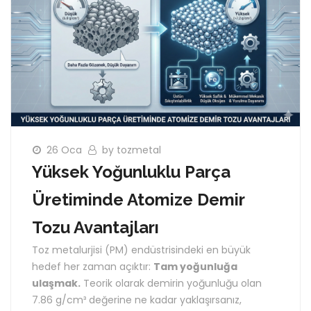
26 Oca
by tozmetal
Yüksek Yoğunluklu Parça
Üretiminde Atomize Demir
Tozu Avantajları
Toz metalurjisi (PM) endüstrisindeki en büyük
hedef her zaman açıktır:
Tam yoğunluğa
ulaşmak.
Teorik olarak demirin yoğunluğu olan
7.86 g/cm³ değerine ne kadar yaklaşırsanız,