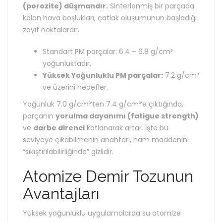
(porozite) düşmandır.
Sinterlenmiş bir parçada
kalan hava boşlukları, çatlak oluşumunun başladığı
zayıf noktalardır.
Standart PM parçalar: 6.4 – 6.8 g/cm³
yoğunluktadır.
Yüksek Yoğunluklu PM parçalar:
7.2 g/cm³
ve üzerini hedefler.
Yoğunluk 7.0 g/cm³’ten 7.4 g/cm³’e çıktığında,
parçanın
yorulma dayanımı (fatigue strength)
ve
darbe direnci
katlanarak artar. İşte bu
seviyeye çıkabilmenin anahtarı, ham maddenin
“sıkıştırılabilirliğinde” gizlidir.
Atomize Demir Tozunun
Avantajları
Yüksek yoğunluklu uygulamalarda su atomize