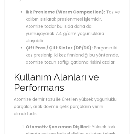
Ilık Presleme (Warm Compaction):
Toz ve
kalıbın ısıtılarak preslenmesi işlemidir.
Atomize tozlar bu ısıda daha da
yumuşayarak 7.4 g/cm³ yoğunluklara
ulaşabilir.
Çift Pres / Çift Sinter (DP/DS):
Parçanın iki
kez preslenip iki kez fırınlandığı bu yöntemde,
atomize tozun saflığı çatlama riskini azaltır.
Kullanım Alanları ve
Performans
Atomize demir tozu ile üretilen yüksek yoğunluklu
parçalar, artık dövme çelik parçaların yerini
almaktadır:
Otomotiv Şanzıman Dişlileri:
Yüksek tork
altında çalışan helisel dişliler, eskiden talaşlı