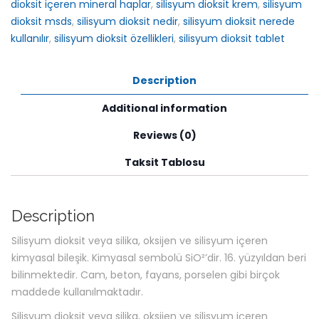
dioksit içeren mineral haplar
,
silisyum dioksit krem
,
silisyum
dioksit msds
,
silisyum dioksit nedir
,
silisyum dioksit nerede
kullanılır
,
silisyum dioksit özellikleri
,
silisyum dioksit tablet
Description
Additional information
Reviews (0)
Taksit Tablosu
Description
Silisyum dioksit veya silika, oksijen ve silisyum içeren
kimyasal bileşik. Kimyasal sembolü SiO²’dir. 16. yüzyıldan beri
bilinmektedir. Cam, beton, fayans, porselen gibi birçok
maddede kullanılmaktadır.
Silisyum dioksit veya silika, oksijen ve silisyum içeren