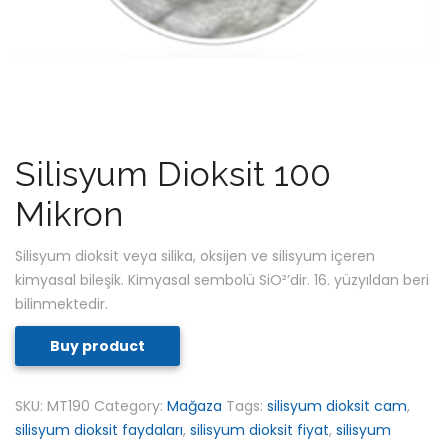
Silisyum Dioksit 100
Mikron
Silisyum dioksit veya silika, oksijen ve silisyum içeren
kimyasal bileşik. Kimyasal sembolü SiO²’dir. 16. yüzyıldan beri
bilinmektedir.
Buy product
SKU:
MT190
Category:
Mağaza
Tags:
silisyum dioksit cam
,
silisyum dioksit faydaları
,
silisyum dioksit fiyat
,
silisyum