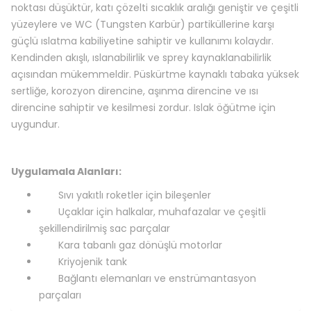
noktası düşüktür, katı çözelti sıcaklık aralığı geniştir ve çeşitli
yüzeylere ve WC (Tungsten Karbür) partiküllerine karşı
güçlü ıslatma kabiliyetine sahiptir ve kullanımı kolaydır.
Kendinden akışlı, ıslanabilirlik ve sprey kaynaklanabilirlik
açısından mükemmeldir. Püskürtme kaynaklı tabaka yüksek
sertliğe, korozyon direncine, aşınma direncine ve ısı
direncine sahiptir ve kesilmesi zordur. Islak öğütme için
uygundur.
Uygulamala Alanları:
Sıvı yakıtlı roketler için bileşenler
Uçaklar için halkalar, muhafazalar ve çeşitli
şekillendirilmiş sac parçalar
Kara tabanlı gaz dönüşlü motorlar
Kriyojenik tank
Bağlantı elemanları ve enstrümantasyon
parçaları