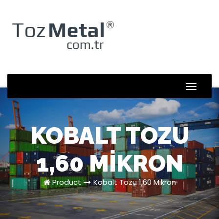
Skip
to
content
Toggle
Naviga
KOBALT TOZU
1,60 MIKRON
Product
Kobalt Tozu 1,60 Mikron