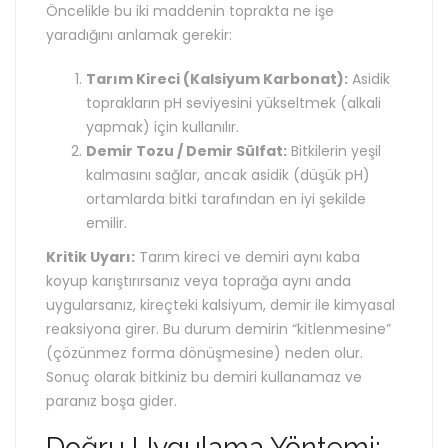
Öncelikle bu iki maddenin toprakta ne işe
yaradığını anlamak gerekir:
Tarım Kireci (Kalsiyum Karbonat):
Asidik
toprakların pH seviyesini yükseltmek (alkali
yapmak) için kullanılır.
Demir Tozu / Demir Sülfat:
Bitkilerin yeşil
kalmasını sağlar, ancak asidik (düşük pH)
ortamlarda bitki tarafından en iyi şekilde
emilir.
Kritik Uyarı:
Tarım kireci ve demiri aynı kaba
koyup karıştırırsanız veya toprağa aynı anda
uygularsanız, kireçteki kalsiyum, demir ile kimyasal
reaksiyona girer. Bu durum demirin “kitlenmesine”
(çözünmez forma dönüşmesine) neden olur.
Sonuç olarak bitkiniz bu demiri kullanamaz ve
paranız boşa gider.
Doğru Uygulama Yöntemi: