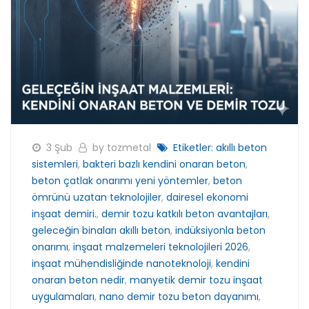
3 Şub
by tozmetal
Etiketler:
akıllı beton
sistemleri
,
bakteri bazlı kendini onaran beton
,
beton çatlak onarımı yeni yöntemler
,
beton
ömrünü uzatan teknolojiler
,
dairesel ekonomi
inşaat demiri.
,
demir tozu katkılı beton avantajları
,
geleceğin binaları akıllı beton
,
indüksiyonla beton
onarımı
,
inşaat malzemeleri teknolojileri 2026
,
inşaat mühendisliğinde nanoteknoloji
,
kendini
onaran beton nedir
,
manyetik demir tozu inşaat
uygulamaları
,
nano demir tozu beton dayanımı
,