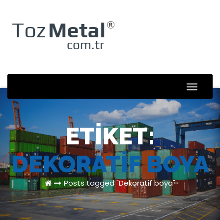
Skip
to
content
Toggle
Naviga
ETIKET:
DEKORATIF BOYA
Posts tagged "Dekoratif boya"