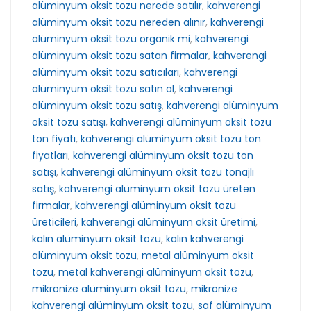
alüminyum oksit tozu nerede satılır
,
kahverengi
alüminyum oksit tozu nereden alınır
,
kahverengi
alüminyum oksit tozu organik mi
,
kahverengi
alüminyum oksit tozu satan firmalar
,
kahverengi
alüminyum oksit tozu satıcıları
,
kahverengi
alüminyum oksit tozu satın al
,
kahverengi
alüminyum oksit tozu satış
,
kahverengi alüminyum
oksit tozu satışı
,
kahverengi alüminyum oksit tozu
ton fiyatı
,
kahverengi alüminyum oksit tozu ton
fiyatları
,
kahverengi alüminyum oksit tozu ton
satışı
,
kahverengi alüminyum oksit tozu tonajlı
satış
,
kahverengi alüminyum oksit tozu üreten
firmalar
,
kahverengi alüminyum oksit tozu
üreticileri
,
kahverengi alüminyum oksit üretimi
,
kalın alüminyum oksit tozu
,
kalın kahverengi
alüminyum oksit tozu
,
metal alüminyum oksit
tozu
,
metal kahverengi alüminyum oksit tozu
,
mikronize alüminyum oksit tozu
,
mikronize
kahverengi alüminyum oksit tozu
,
saf alüminyum