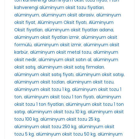
ton kahverengi alüminyum oksit tozu fiyatı
,
1 ton
kahverengi alüminyum oksit tozu fiyatları
,
alüminyum
,
alüminyum oksit abrasiv
,
alüminyum
oksit fiyat
,
Alüminyum Oksit fiyatı
,
Alüminyum
Oksit fiyatları
,
alüminyum oksit fiyatları adana
,
alüminyum oksit fiyatları izmir
,
alüminyum oksit
formülü
,
alüminyum oksit izmir
,
alüminyum oksit
karbür
,
alüminyum oksit metal tozu
,
alüminyum
oksit nedir
,
alüminyum oksit satın al
,
alüminyum
oksit satış
,
alüminyum oksit satış firmaları
,
alüminyum oksit satış fiyatı
,
alüminyum oksit satışı
,
alüminyum oksit tozları
,
alüminyum oksit tozu
,
alüminyum oksit tozu 1 kg
,
alüminyum oksit tozu 1
ton
,
alüminyum oksit tozu 1 ton fiyatı
,
alüminyum
oksit tozu 1 ton fiyatları
,
alüminyum oksit tozu 1 ton
satışı
,
alüminyum oksit tozu 10 kg
,
alüminyum oksit
tozu 100 kg
,
alüminyum oksit tozu 25 kg
,
alüminyum oksit tozu 250 kg
,
alüminyum oksit
tozu 5 kg
,
alüminyum oksit tozu 50 kg
,
alüminyum