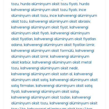
tozu
,
hurda alüminyum oksit tozu fiyatı
,
hurda
kahverengi alüminyum oksit tozu fiyatı
,
ince
alüminyum oksit tozu
,
ince kahverengi alüminyum
oksit tozu
,
kahverengi alüminyum oksit abrasiv
,
kahverengi alüminyum oksit fiyat
,
kahverengi
alüminyum oksit fiyatı
,
kahverengi alüminyum
oksit fiyatları
,
kahverengi alüminyum oksit fiyatları
adana
,
kahverengi alüminyum oksit fiyatları izmir
,
kahverengi alüminyum oksit formülü
,
kahverengi
alüminyum oksit izmir
,
kahverengi alüminyum
oksit karbür
,
kahverengi alüminyum oksit metal
tozu
,
kahverengi alüminyum oksit nedir
,
kahverengi alüminyum oksit satın al
,
kahverengi
alüminyum oksit satış
,
kahverengi alüminyum oksit
satış firmaları
,
kahverengi alüminyum oksit satış
fiyatı
,
kahverengi alüminyum oksit satışı
,
kahverengi alüminyum oksit tozları
,
kahverengi
alüminyum oksit tozu
,
kahverengi alüminyum oksit