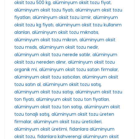
oksit tozu 500 kg
,
alüminyum oksit tozu fiyat
,
alüminyum oksit tozu fiyatı
,
alüminyum oksit tozu
fiyatları
,
alüminyum oksit tozu izmir
,
alüminyum
oksit tozu kg fiyatı
,
alüminyum oksit tozu kullanım
alanları
,
alüminyum oksit tozu mıknatıs
,
alüminyum oksit tozu mikron
,
alüminyum oksit
tozu msds
,
alüminyum oksit tozu nedir
,
alüminyum oksit tozu nerede satılır
,
alüminyum
oksit tozu nereden alınır
,
alüminyum oksit tozu
organik mi
,
alüminyum oksit tozu satan firmalar
,
alüminyum oksit tozu satıcıları
,
alüminyum oksit
tozu satın al
,
alüminyum oksit tozu satış
,
alüminyum oksit tozu satışı
,
alüminyum oksit tozu
ton fiyatı
,
alüminyum oksit tozu ton fiyatları
,
alüminyum oksit tozu ton satışı
,
alüminyum oksit
tozu tonajlı satış
,
alüminyum oksit tozu üreten
firmalar
,
alüminyum oksit tozu üreticileri
,
alüminyum oksit üretimi
,
fidanlara alüminyum
oksit tozu
,
fidanlara kahverengi alüminyum oksit