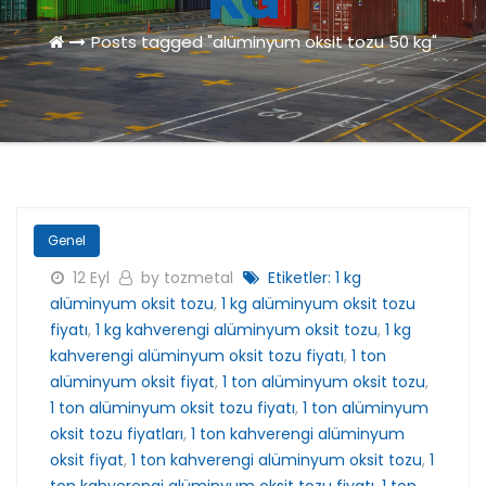
KG
Posts tagged "alüminyum oksit tozu 50 kg"
Genel
12 Eyl
by tozmetal
Etiketler:
1 kg
alüminyum oksit tozu
,
1 kg alüminyum oksit tozu
fiyatı
,
1 kg kahverengi alüminyum oksit tozu
,
1 kg
kahverengi alüminyum oksit tozu fiyatı
,
1 ton
alüminyum oksit fiyat
,
1 ton alüminyum oksit tozu
,
1 ton alüminyum oksit tozu fiyatı
,
1 ton alüminyum
oksit tozu fiyatları
,
1 ton kahverengi alüminyum
oksit fiyat
,
1 ton kahverengi alüminyum oksit tozu
,
1