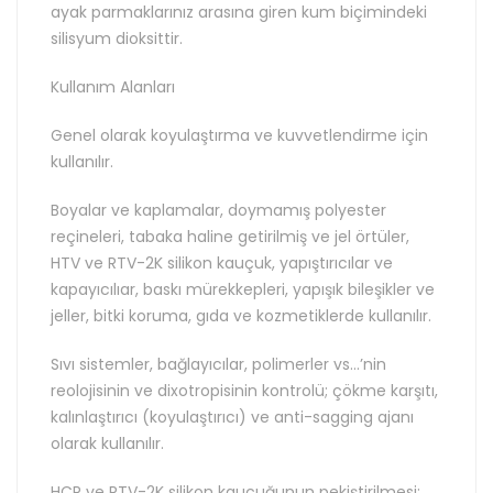
ayak parmaklarınız arasına giren kum biçimindeki
silisyum dioksittir.
Kullanım Alanları
Genel olarak koyulaştırma ve kuvvetlendirme için
kullanılır.
Boyalar ve kaplamalar, doymamış polyester
reçineleri, tabaka haline getirilmiş ve jel örtüler,
HTV ve RTV-2K silikon kauçuk, yapıştırıcılar ve
kapayıcılıar, baskı mürekkepleri, yapışık bileşikler ve
jeller, bitki koruma, gıda ve kozmetiklerde kullanılır.
Sıvı sistemler, bağlayıcılar, polimerler vs…’nin
reolojisinin ve dixotropisinin kontrolü; çökme karşıtı,
kalınlaştırıcı (koyulaştırıcı) ve anti-sagging ajanı
olarak kullanılır.
HCR ve RTV-2K silikon kauçuğunun pekiştirilmesi;