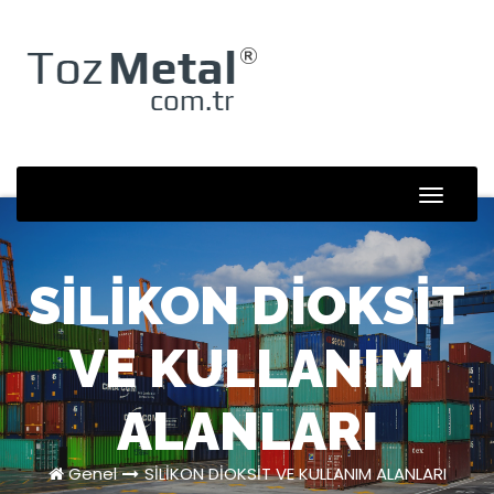
Skip
to
content
Toggle
Naviga
SİLİKON DİOKSİT
VE KULLANIM
ALANLARI
Genel
SİLİKON DİOKSİT VE KULLANIM ALANLARI