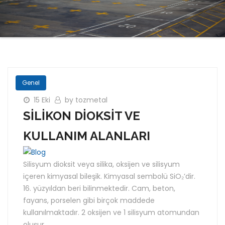
Genel
15 Eki
by tozmetal
SİLİKON DİOKSİT VE
KULLANIM ALANLARI
Silisyum dioksit veya silika, oksijen ve silisyum
içeren kimyasal bileşik. Kimyasal sembolü SiO₂’dir.
16. yüzyıldan beri bilinmektedir. Cam, beton,
fayans, porselen gibi birçok maddede
kullanılmaktadır. 2 oksijen ve 1 silisyum atomundan
oluşur.