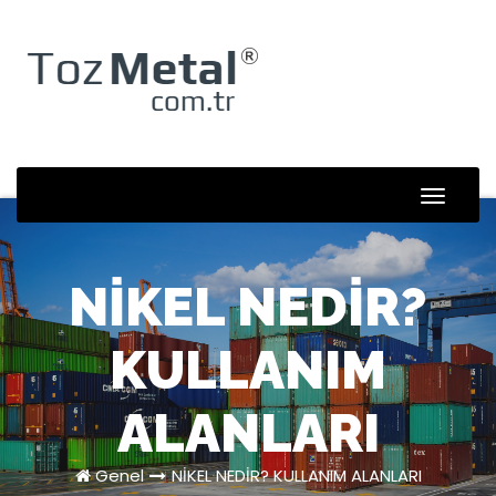
Skip
to
content
Toggle
Naviga
NİKEL NEDİR?
KULLANIM
ALANLARI
Genel
NİKEL NEDİR? KULLANIM ALANLARI