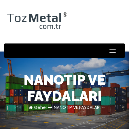
Skip
to
content
Toggle
Naviga
NANOTIP VE
FAYDALARI
Genel
NANOTIP VE FAYDALARI