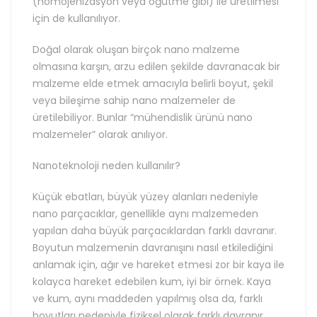
(homojenizasyon veya öğütme gibi) ile üretilmesi
için de kullanılıyor.
Doğal olarak oluşan birçok nano malzeme
olmasına karşın, arzu edilen şekilde davranacak bir
malzeme elde etmek amacıyla belirli boyut, şekil
veya bileşime sahip nano malzemeler de
üretilebiliyor. Bunlar “mühendislik ürünü nano
malzemeler” olarak anılıyor.
Nanoteknoloji neden kullanılır?
Küçük ebatları, büyük yüzey alanları nedeniyle
nano parçacıklar, genellikle aynı malzemeden
yapılan daha büyük parçacıklardan farklı davranır.
Boyutun malzemenin davranışını nasıl etkilediğini
anlamak için, ağır ve hareket etmesi zor bir kaya ile
kolayca hareket edebilen kum, iyi bir örnek. Kaya
ve kum, aynı maddeden yapılmış olsa da, farklı
boyutları nedeniyle fiziksel olarak farklı davranır.