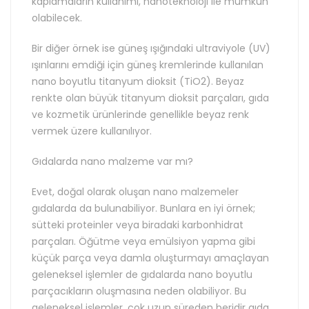
kaplamaların kullanımı, nanoteknoloji ile mümkün
olabilecek.
Bir diğer örnek ise güneş ışığındaki ultraviyole (UV)
ışınlarını emdiği için güneş kremlerinde kullanılan
nano boyutlu titanyum dioksit (TiO2). Beyaz
renkte olan büyük titanyum dioksit parçaları, gıda
ve kozmetik ürünlerinde genellikle beyaz renk
vermek üzere kullanılıyor.
Gıdalarda nano malzeme var mı?
Evet, doğal olarak oluşan nano malzemeler
gıdalarda da bulunabiliyor. Bunlara en iyi örnek;
sütteki proteinler veya biradaki karbonhidrat
parçaları. Öğütme veya emülsiyon yapma gibi
küçük parça veya damla oluşturmayı amaçlayan
geleneksel işlemler de gıdalarda nano boyutlu
parçacıkların oluşmasına neden olabiliyor. Bu
geleneksel işlemler, çok uzun süreden beridir gıda