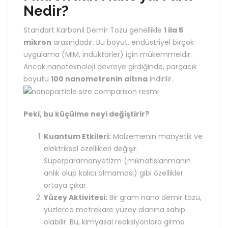
Nedir?
Standart Karbonil Demir Tozu genellikle
1 ila 5
mikron
arasındadır. Bu boyut, endüstriyel birçok
uygulama (MIM, indüktörler) için mükemmeldir.
Ancak nanoteknoloji devreye girdiğinde, parçacık
boyutu
100 nanometrenin altına
indirilir.
Peki, bu küçülme neyi değiştirir?
Kuantum Etkileri:
Malzemenin manyetik ve
elektriksel özellikleri değişir.
Süperparamanyetizm (mıknatıslanmanın
anlık olup kalıcı olmaması) gibi özellikler
ortaya çıkar.
Yüzey Aktivitesi:
Bir gram nano demir tozu,
yüzlerce metrekare yüzey alanına sahip
olabilir. Bu, kimyasal reaksiyonlara girme