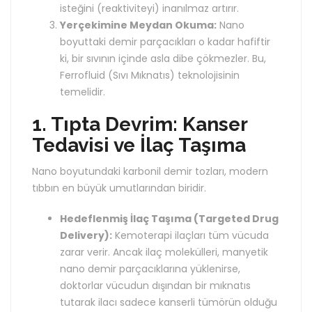
isteğini (reaktiviteyi) inanılmaz artırır.
Yerçekimine Meydan Okuma:
Nano
boyuttaki demir parçacıkları o kadar hafiftir
ki, bir sıvının içinde asla dibe çökmezler. Bu,
Ferrofluid (Sıvı Mıknatıs) teknolojisinin
temelidir.
1. Tıpta Devrim: Kanser
Tedavisi ve İlaç Taşıma
Nano boyutundaki karbonil demir tozları, modern
tıbbın en büyük umutlarından biridir.
Hedeflenmiş İlaç Taşıma (Targeted Drug
Delivery):
Kemoterapi ilaçları tüm vücuda
zarar verir. Ancak ilaç molekülleri, manyetik
nano demir parçacıklarına yüklenirse,
doktorlar vücudun dışından bir mıknatıs
tutarak ilacı sadece kanserli tümörün olduğu