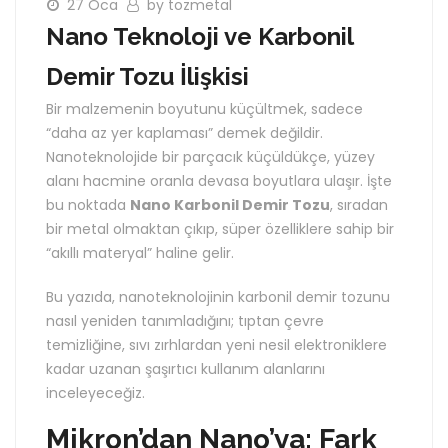
27 Oca
by tozmetal
Nano Teknoloji ve Karbonil
Demir Tozu İlişkisi
Bir malzemenin boyutunu küçültmek, sadece
“daha az yer kaplaması” demek değildir.
Nanoteknolojide bir parçacık küçüldükçe, yüzey
alanı hacmine oranla devasa boyutlara ulaşır. İşte
bu noktada
Nano Karbonil Demir Tozu
, sıradan
bir metal olmaktan çıkıp, süper özelliklere sahip bir
“akıllı materyal” haline gelir.
Bu yazıda, nanoteknolojinin karbonil demir tozunu
nasıl yeniden tanımladığını; tıptan çevre
temizliğine, sıvı zırhlardan yeni nesil elektroniklere
kadar uzanan şaşırtıcı kullanım alanlarını
inceleyeceğiz.
Mikron’dan Nano’ya: Fark