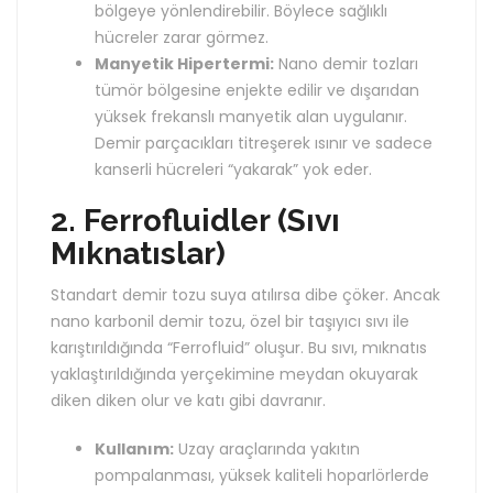
bölgeye yönlendirebilir. Böylece sağlıklı
hücreler zarar görmez.
Manyetik Hipertermi:
Nano demir tozları
tümör bölgesine enjekte edilir ve dışarıdan
yüksek frekanslı manyetik alan uygulanır.
Demir parçacıkları titreşerek ısınır ve sadece
kanserli hücreleri “yakarak” yok eder.
2. Ferrofluidler (Sıvı
Mıknatıslar)
Standart demir tozu suya atılırsa dibe çöker. Ancak
nano karbonil demir tozu, özel bir taşıyıcı sıvı ile
karıştırıldığında “Ferrofluid” oluşur. Bu sıvı, mıknatıs
yaklaştırıldığında yerçekimine meydan okuyarak
diken diken olur ve katı gibi davranır.
Kullanım:
Uzay araçlarında yakıtın
pompalanması, yüksek kaliteli hoparlörlerde