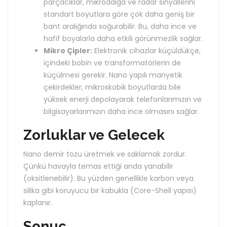
parçacıklar, mikrodalga ve radar sinyallerini
standart boyutlara göre çok daha geniş bir
bant aralığında soğurabilir. Bu, daha ince ve
hafif boyalarla daha etkili görünmezlik sağlar.
Mikro Çipler:
Elektronik cihazlar küçüldükçe,
içindeki bobin ve transformatörlerin de
küçülmesi gerekir. Nano yapılı manyetik
çekirdekler, mikroskobik boyutlarda bile
yüksek enerji depolayarak telefonlarımızın ve
bilgisayarlarımızın daha ince olmasını sağlar.
Zorluklar ve Gelecek
Nano demir tozu üretmek ve saklamak zordur.
Çünkü havayla temas ettiği anda yanabilir
(oksitlenebilir). Bu yüzden genellikle karbon veya
silika gibi koruyucu bir kabukla (Core-Shell yapısı)
kaplanır.
Sonuç