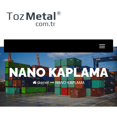
Skip
to
content
Toggle
Naviga
NANO KAPLAMA
Genel
NANO KAPLAMA