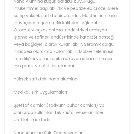
Nano Alümina küçük partikül büyüklüğü,
mükemmel dağılabilirlik ve peptize edici özelliklere
sahip yüksek saflıkta bir üründür. Müşterilerin farklı
ihtiyaçlarına göre farklı kaliteler sağlanabilir.
Otomotiv egzoz arıtma, endüstriyel emisyon
işleme ve rafineri endüstrisinde katalizör desteği
veya bağlayıcı olarak kullanılabilir. Seramik dolgu
maddesi olarak da kullanılabilir. Malzemelerin ısıl
kararlılığını ve mekanik mukavemetini arttırmak
için pratik ve etkili bir üründür.
Yüksek saflıktaki nano alümina
Medikal, zırh uygulamaları
Şşeffaf camlar (sodyum buhar camları) vb.
alanlarda kullanılan tek kristal ve seramikler
üretilebilmektedir.
Nano Alümina Sulu Dispersiyonları