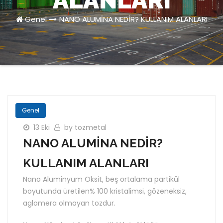
ALANLARI
Genel
NANO ALUMİNA NEDİR? KULLANIM ALANLARI
Genel
13 Eki
by tozmetal
NANO ALUMİNA NEDİR?
KULLANIM ALANLARI
Nano Aluminyum Oksit, beş ortalama partikül
boyutunda üretilen% 100 kristalimsi, gözeneksiz,
aglomera olmayan tozdur.