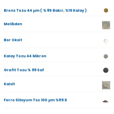
Bronz Tozu 44 µm ( % 85 Bakır, %15 Kalay )
Molibden
Bor Oksit
Kalay Tozu 44 Mikron
Grafit Tozu % 99 Saf
Kalsit
Ferro Silisyum Toz 100 µm %99.5