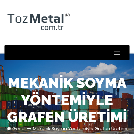
Skip
to
content
Toggle
Naviga
MEKANIK SOYMA
YÖNTEMIYLE
GRAFEN ÜRETIMI
Genel
Mekanik Soyma Yöntemiyle Grafen Üretimi