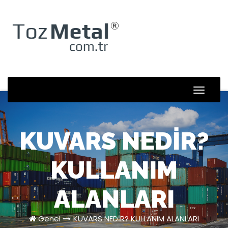
Skip
to
content
Toggle
Naviga
KUVARS NEDİR?
KULLANIM
ALANLARI
Genel
KUVARS NEDİR? KULLANIM ALANLARI