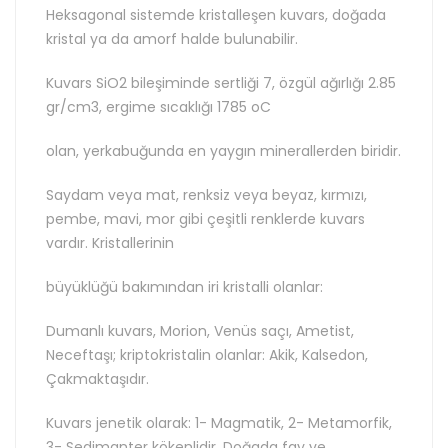
Heksagonal sistemde kristalleşen kuvars, doğada
kristal ya da amorf halde bulunabilir.
Kuvars SiO2 bileşiminde sertliği 7, özgül ağırlığı 2.85
gr/cm3, ergime sıcaklığı 1785 oC
olan, yerkabuğunda en yaygın minerallerden biridir.
Saydam veya mat, renksiz veya beyaz, kırmızı,
pembe, mavi, mor gibi çeşitli renklerde kuvars
vardır. Kristallerinin
büyüklüğü bakımından iri kristalli olanlar:
Dumanlı kuvars, Morion, Venüs saçı, Ametist,
Neceftaşı; kriptokristalin olanlar: Akik, Kalsedon,
Çakmaktaşıdır.
Kuvars jenetik olarak: 1- Magmatik, 2- Metamorfik,
3- Sedimanter kökenlidir. Doğada fay ve