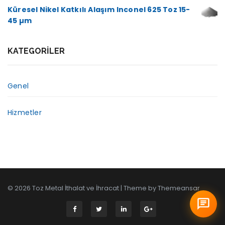
Küresel Nikel Katkılı Alaşım Inconel 625 Toz 15-
45 µm
KATEGORILER
Genel
Hizmetler
© 2026 Toz Metal İthalat ve İhracat | Theme by
Themeansar