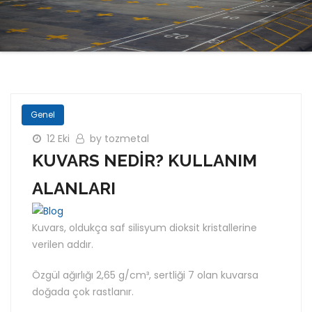
Genel
12 Eki
by tozmetal
KUVARS NEDİR? KULLANIM
ALANLARI
Kuvars, oldukça saf silisyum dioksit kristallerine
verilen addır.
Özgül ağırlığı 2,65 g/cm³, sertliği 7 olan kuvarsa
doğada çok rastlanır.