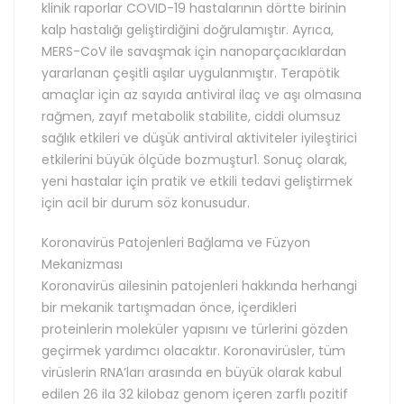
klinik raporlar COVID-19 hastalarının dörtte birinin
kalp hastalığı geliştirdiğini doğrulamıştır. Ayrıca,
MERS-CoV ile savaşmak için nanoparçacıklardan
yararlanan çeşitli aşılar uygulanmıştır. Terapötik
amaçlar için az sayıda antiviral ilaç ve aşı olmasına
rağmen, zayıf metabolik stabilite, ciddi olumsuz
sağlık etkileri ve düşük antiviral aktiviteler iyileştirici
etkilerini büyük ölçüde bozmuştur1. Sonuç olarak,
yeni hastalar için pratik ve etkili tedavi geliştirmek
için acil bir durum söz konusudur.
Koronavirüs Patojenleri Bağlama ve Füzyon
Mekanizması
Koronavirüs ailesinin patojenleri hakkında herhangi
bir mekanik tartışmadan önce, içerdikleri
proteinlerin moleküler yapısını ve türlerini gözden
geçirmek yardımcı olacaktır. Koronavirüsler, tüm
virüslerin RNA’ları arasında en büyük olarak kabul
edilen 26 ila 32 kilobaz genom içeren zarflı pozitif