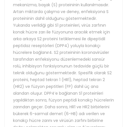
mekanizma, başak (S) proteininin kullanılmasıdır.
Artan miktarda çalışma ve deney, enfeksiyona S
proteininin dahil olduğunu göstermektedir.
Yukarıda verildiği gibi S1 proteinleri, virüs zarfının
konak hücre zarı ile füzyonuna aracılık etmek için
arka arkaya S2 proteini tetiklemesi ile dipeptidil
peptidaz reseptörleri (DPP4) yoluyla konakçı
hücrelere bağlanır4. S2 proteininin koronavirüsler
tarafından enfeksiyonu düzenlemedeki sansür
rolü, inhibisyon fonksiyonunun tedavide güçlü bir
teknik olduğunu göstermektedir. Spesifik olarak S2
proteini, heptad tekrarı 1 (HR1), heptad tekrarı 2
(HR2) ve füzyon peptitleri (FP) dahil üç ana
alandan oluşur. DPP4’e bağlanan S1 proteinleri
yapıldıktan sonra, füzyon peptidi konakçı hücrelerin
zarından geçer. Daha sonra, HR1 ve HR2 birbirlerini
bükerek 6-sarmal demet (6-HB) adı verilen ve
konakçı hücre zarını ve virüsün zarfını birbirine