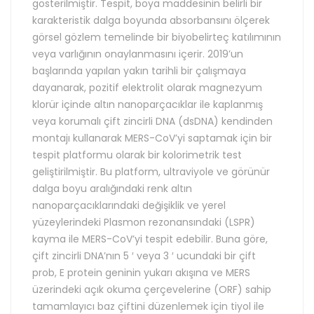
gösterilmiştir. Tespit, boya maddesinin belirli bir
karakteristik dalga boyunda absorbansını ölçerek
görsel gözlem temelinde bir biyobelirteç katılımının
veya varlığının onaylanmasını içerir. 2019’un
başlarında yapılan yakın tarihli bir çalışmaya
dayanarak, pozitif elektrolit olarak magnezyum
klorür içinde altın nanoparçacıklar ile kaplanmış
veya korumalı çift zincirli DNA (dsDNA) kendinden
montajı kullanarak MERS-CoV’yi saptamak için bir
tespit platformu olarak bir kolorimetrik test
geliştirilmiştir. Bu platform, ultraviyole ve görünür
dalga boyu aralığındaki renk altın
nanoparçacıklarındaki değişiklik ve yerel
yüzeylerindeki Plasmon rezonansındaki (LSPR)
kayma ile MERS-CoV’yi tespit edebilir. Buna göre,
çift zincirli DNA’nın 5 ′ veya 3 ′ ucundaki bir çift
prob, E protein geninin yukarı akışına ve MERS
üzerindeki açık okuma çerçevelerine (ORF) sahip
tamamlayıcı baz çiftini düzenlemek için tiyol ile