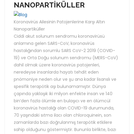
NANOPARTİKÜLLER
Koronavirüs Ailesinin Patojenlerine Karşı Altın
Nanopartiküller
Ciddi akut solunum sendromu koronavirüsü
anlamına gelen SARS-CoV, koronavirüs
hastalığından sorumlu SARS CoV-2 2019 (COVID-
19) ve Orta Doğu solunum sendromu (MERS-CoV)
dahil olmak üzere koronavirüs patojenleri,
neredeyse insanlarda hayatı tehdit eden
pnömoniye neden olur ve şu ana kadar lisanslı ve
spesifik terapötik aşı bulunamamıştır. Dünya
çapında yaklaşık iki milyon enfekte insan ve 140
bin’den fazla ölümle en bulaşıcı ve en ölümcül
koronavirüs hastalığı olan COVID-19 durumunda,
70 yaşındaki sıtma ilacı olan chloroquinein, son
zamanlarda bazı doğrulanmış terapötik etkilere
sahip olduğunu göstermiştir. Bununla birlikte, bazı