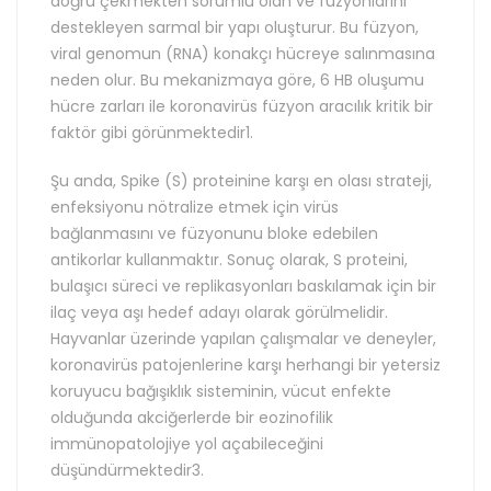
doğru çekmekten sorumlu olan ve füzyonlarını
destekleyen sarmal bir yapı oluşturur. Bu füzyon,
viral genomun (RNA) konakçı hücreye salınmasına
neden olur. Bu mekanizmaya göre, 6 HB oluşumu
hücre zarları ile koronavirüs füzyon aracılık kritik bir
faktör gibi görünmektedir1.
Şu anda, Spike (S) proteinine karşı en olası strateji,
enfeksiyonu nötralize etmek için virüs
bağlanmasını ve füzyonunu bloke edebilen
antikorlar kullanmaktır. Sonuç olarak, S proteini,
bulaşıcı süreci ve replikasyonları baskılamak için bir
ilaç veya aşı hedef adayı olarak görülmelidir.
Hayvanlar üzerinde yapılan çalışmalar ve deneyler,
koronavirüs patojenlerine karşı herhangi bir yetersiz
koruyucu bağışıklık sisteminin, vücut enfekte
olduğunda akciğerlerde bir eozinofilik
immünopatolojiye yol açabileceğini
düşündürmektedir3.