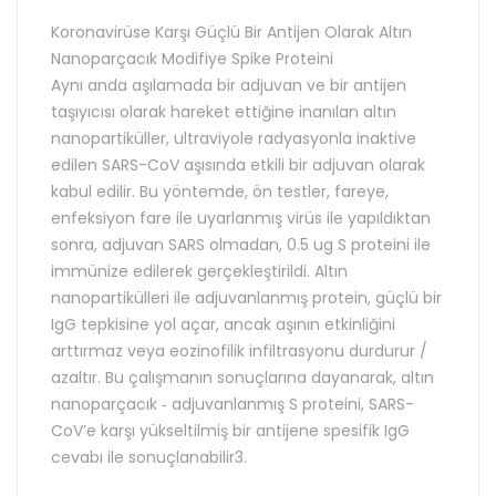
Koronavirüse Karşı Güçlü Bir Antijen Olarak Altın
Nanoparçacık Modifiye Spike Proteini
Aynı anda aşılamada bir adjuvan ve bir antijen
taşıyıcısı olarak hareket ettiğine inanılan altın
nanopartiküller, ultraviyole radyasyonla inaktive
edilen SARS-CoV aşısında etkili bir adjuvan olarak
kabul edilir. Bu yöntemde, ön testler, fareye,
enfeksiyon fare ile uyarlanmış virüs ile yapıldıktan
sonra, adjuvan SARS olmadan, 0.5 ug S proteini ile
immünize edilerek gerçekleştirildi. Altın
nanopartikülleri ile adjuvanlanmış protein, güçlü bir
IgG tepkisine yol açar, ancak aşının etkinliğini
arttırmaz veya eozinofilik infiltrasyonu durdurur /
azaltır. Bu çalışmanın sonuçlarına dayanarak, altın
nanoparçacık ‐ adjuvanlanmış S proteini, SARS-
CoV’e karşı yükseltilmiş bir antijene spesifik IgG
cevabı ile sonuçlanabilir3.