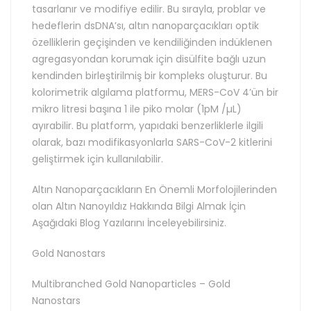
tasarlanır ve modifiye edilir. Bu sırayla, problar ve
hedeflerin dsDNA’sı, altın nanoparçacıkları optik
özelliklerin geçişinden ve kendiliğinden indüklenen
agregasyondan korumak için disülfite bağlı uzun
kendinden birleştirilmiş bir kompleks oluşturur. Bu
kolorimetrik algılama platformu, MERS-CoV 4’ün bir
mikro litresi başına 1 ile piko molar (1pM /µL)
ayırabilir. Bu platform, yapıdaki benzerliklerle ilgili
olarak, bazı modifikasyonlarla SARS-CoV-2 kitlerini
geliştirmek için kullanılabilir.
Altın Nanoparçacıkların En Önemli Morfolojilerinden
olan Altın Nanoyıldız Hakkında Bilgi Almak İçin
Aşağıdaki Blog Yazılarını İnceleyebilirsiniz.
Gold Nanostars
Multibranched Gold Nanoparticles – Gold
Nanostars