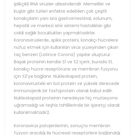
iplikçikli RNA virüsler ailesindendir. Memeliler ve
kuşlar gibi türleri enfekte edebilen çok çeşitli
konakçıların yanı sıra gastrointestinal, solunum,
hepatik ve merkezi sinir sistemi hastalıkları gibi
ciddi sağlık bozuklukları yapmaktadırlar.
Koronavirüslerde, spike proteini, konakçı hücrelere
nüfuz etmek için kullanılan virüs yüzeyinden çıkan
taç benzeri (Latince Corona) yapılar oluşturur.
Başak proteinin kendisi S1 ve S2 içerir, burada S1,
konakçı hücre reseptörüne ve membran füzyonu
için S2’ye bağlanır. Nükleokapsid protein,
koronavirüsteki en bol protein ve yüksek derecede
immünojenik bir fosfoprotein olarak kabul edilir.
Nükleokapsid proteinin neredeyse hiç mutasyona
uğramadığı ve teşhis tahlillerinde bir işaretçi olarak
kullanılmaktadır2.
Koronavirüs patojenlerinin, sonuçta membran
füzyon aracılığı ile hücresel reseptörlere bağlandığı