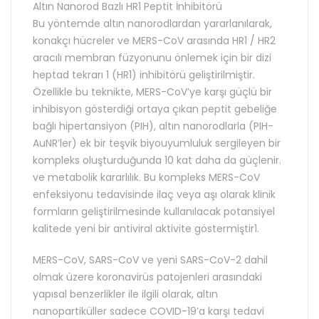
Altın Nanorod Bazlı HR1 Peptit İnhibitörü
Bu yöntemde altın nanorodlardan yararlanılarak,
konakçı hücreler ve MERS-CoV arasında HR1 / HR2
aracılı membran füzyonunu önlemek için bir dizi
heptad tekrarı 1 (HR1) inhibitörü geliştirilmiştir.
Özellikle bu teknikte, MERS-CoV’ye karşı güçlü bir
inhibisyon gösterdiği ortaya çıkan peptit gebeliğe
bağlı hipertansiyon (PIH), altın nanorodlarla (PIH-
AuNR’ler) ek bir teşvik biyouyumluluk sergileyen bir
kompleks oluşturduğunda 10 kat daha da güçlenir.
ve metabolik kararlılık. Bu kompleks MERS-CoV
enfeksiyonu tedavisinde ilaç veya aşı olarak klinik
formların geliştirilmesinde kullanılacak potansiyel
kalitede yeni bir antiviral aktivite göstermiştir1.
MERS-CoV, SARS-CoV ve yeni SARS-CoV-2 dahil
olmak üzere koronavirüs patojenleri arasındaki
yapısal benzerlikler ile ilgili olarak, altın
nanopartiküller sadece COVID-19’a karşı tedavi