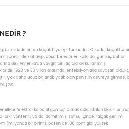
NEDİR ?
gi bir maddenin en küçük biyolojik formudur. O kadar küçüktürler 
irim sürecinden atlayıp, absorbe edilirler. Kolloidal gümüş, buhar
larına dek Amerika’da yaygın bir ilaç olarak kullanılmış,
dır. 1920 ve 30 yılları arasında, enfeksiyonlarla savaşan olduk
ıştır. Çok daha ucuz bir antibiyotik olan penisilin devreye girmesi, b
lmuştur.
nellikle “elektro-kolodial gümüş” olarak adlandırılan klasik, orijina
ro-ark” yöntemi, ya da, damıtılmış, saf su içinde, “alçak gerilim
5 ppm (milyonda bir birim), bazen de 100 ppm gibi yüksek