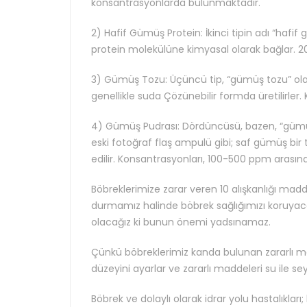
konsantrasyonlarda bulunmaktadır.
2) Hafif Gümüş Protein: İkinci tipin adı “hafif
protein molekülüne kimyasal olarak bağlar. 
3) Gümüş Tozu: Üçüncü tip, “gümüş tozu” olara
genellikle suda Çözünebilir formda üretilirler
4) Gümüş Pudrası: Dördüncüsü, bazen, “gümüş pu
eski fotoğraf flaş ampulü gibi; saf gümüş bir t
edilir. Konsantrasyonları, 100-500 ppm arasınd
Böbreklerimize zarar veren 10 alışkanlığı madde
durmamız halinde böbrek sağlığımızı koruyacak
olacağız ki bunun önemi yadsınamaz.
Çünkü böbreklerimiz kanda bulunan zararlı mad
düzeyini ayarlar ve zararlı maddeleri su ile sey
Böbrek ve dolaylı olarak idrar yolu hastalıkl