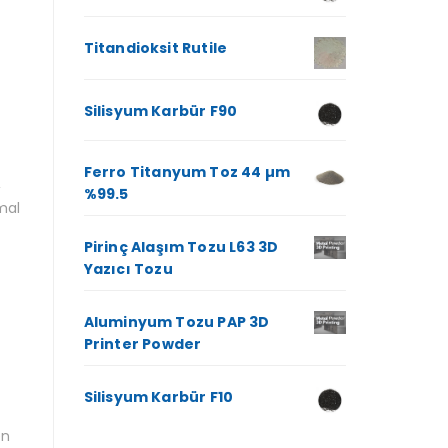
Titandioksit Rutile
Silisyum Karbür F90
Ferro Titanyum Toz 44 µm
,
%99.5
mal
Pirinç Alaşım Tozu L63 3D
Yazıcı Tozu
Aluminyum Tozu PAP 3D
Printer Powder
Silisyum Karbür F10
en