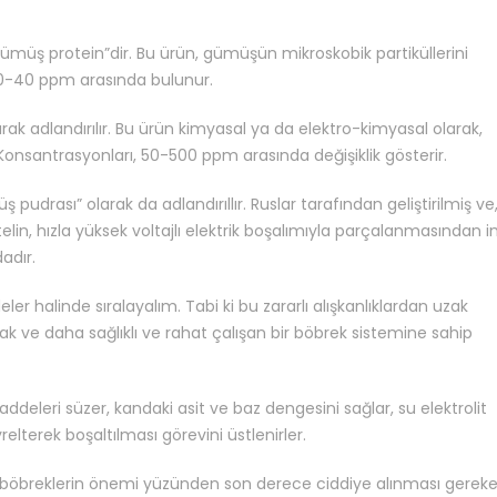
 gümüş protein”dir. Bu ürün, gümüşün mikroskobik partiküllerini
20-40 ppm arasında bulunur.
k adlandırılır. Bu ürün kimyasal ya da elektro-kimyasal olarak,
. Konsantrasyonları, 50-500 ppm arasında değişiklik gösterir.
drası” olarak da adlandırıllır. Ruslar tarafından geliştirilmiş ve
elin, hızla yüksek voltajlı elektrik boşalımıyla parçalanmasından i
adır.
ler halinde sıralayalım. Tabi ki bu zararlı alışkanlıklardan uzak
 ve daha sağlıklı ve rahat çalışan bir böbrek sistemine sahip
deleri süzer, kandaki asit ve baz dengesini sağlar, su elektrolit
relterek boşaltılması görevini üstlenirler.
arı; böbreklerin önemi yüzünden son derece ciddiye alınması gerek