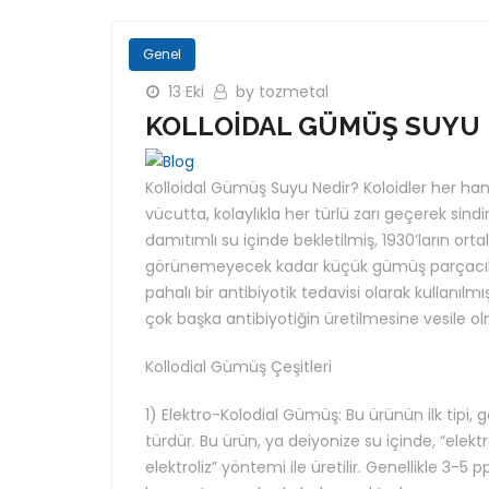
Genel
13 Eki
by tozmetal
KOLLOİDAL GÜMÜŞ SUYU 
Kolloidal Gümüş Suyu Nedir? Koloidler her han
vücutta, kolaylıkla her türlü zarı geçerek sind
damıtımlı su içinde bekletilmiş, 1930’ların orta
görünemeyecek kadar küçük gümüş parçacıkları
pahalı bir antibiyotik tedavisi olarak kullanılm
çok başka antibiyotiğin üretilmesine vesile o
Kollodial Gümüş Çeşitleri
1) Elektro-Kolodial Gümüş: Bu ürünün ilk tipi, ge
türdür. Bu ürün, ya deiyonize su içinde, “elekt
elektroliz” yöntemi ile üretilir. Genellikle 3-