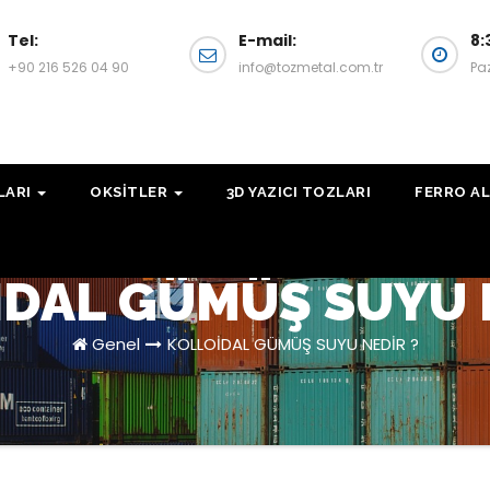
Tel:
E-mail:
8:
+90 216 526 04 90
info@tozmetal.com.tr
Pa
LARI
OKSITLER
3D YAZICI TOZLARI
FERRO AL
DAL GÜMÜŞ SUYU 
Genel
KOLLOİDAL GÜMÜŞ SUYU NEDİR ?