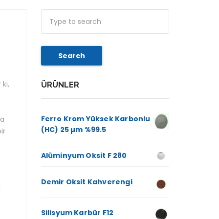
Search
ki,
ÜRÜNLER
Ferro Krom Yüksek Karbonlu
ça
(HC) 25 µm %99.5
ir
Alüminyum Oksit F 280
Demir Oksit Kahverengi
l
Silisyum Karbür F12