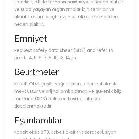
zararlıdır; cilt ile temansı hassasiyete neden olabilir
ve suda yaşayan organizmalar için zehirlidir ve
akuatik ortamlar için uzun süreli olumsuz etkilere
neden olabilir.
Emniyet
Request safety data sheet (SDS) and refer to
points 4, 5, 6, 7, 8, 10, 13, 14, 15.
Belirtmeler
Kobalt Oksit çeşitli yoğunluklarda normal olarak
mevcuttur ve orijinal ambalajında ve güvenlik bilgi
formuna (SDS) belirtilen koşullar altında
depolanmaktadır.
Eşanlamlılar
Kobalt oksit %73, kobalt oksit frit derecesi, siyah