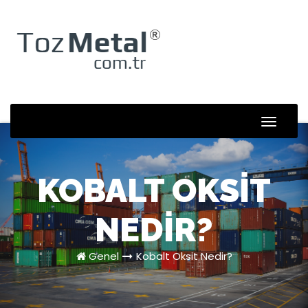
Skip
to
content
Toggle
Naviga
KOBALT OKSIT
NEDIR?
Genel
Kobalt Oksit Nedir?