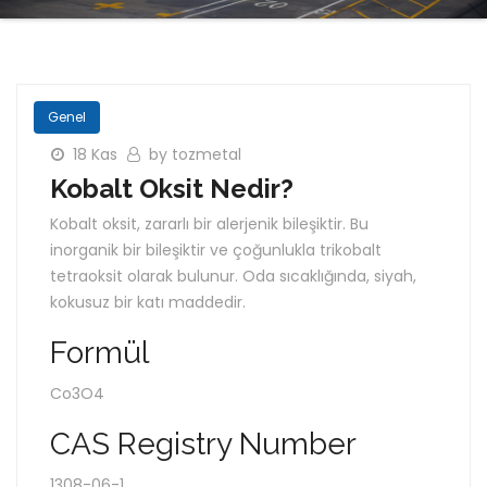
Genel
18 Kas
by tozmetal
Kobalt Oksit Nedir?
Kobalt oksit, zararlı bir alerjenik bileşiktir. Bu
inorganik bir bileşiktir ve çoğunlukla trikobalt
tetraoksit olarak bulunur. Oda sıcaklığında, siyah,
kokusuz bir katı maddedir.
Formül
Co3O4
CAS Registry Number
1308-06-1