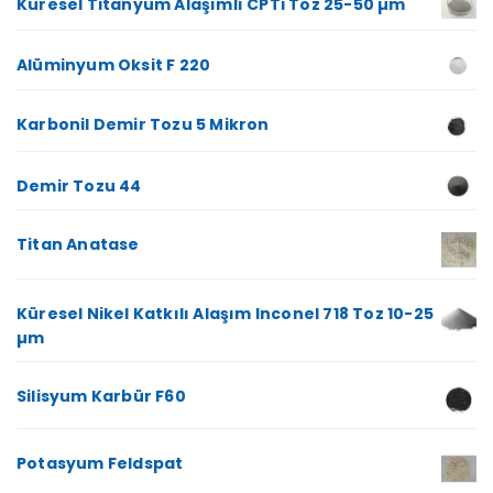
Küresel Titanyum Alaşımlı CPTi Toz 25-50 µm
Alüminyum Oksit F 220
Karbonil Demir Tozu 5 Mikron
Demir Tozu 44
Titan Anatase
Küresel Nikel Katkılı Alaşım Inconel 718 Toz 10-25
µm
Silisyum Karbür F60
Potasyum Feldspat