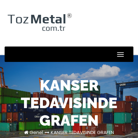
Skip
to
content
Toggle
Naviga
KANSER
TEDAVISINDE
GRAFEN
Genel
KANSER TEDAVISINDE GRAFEN