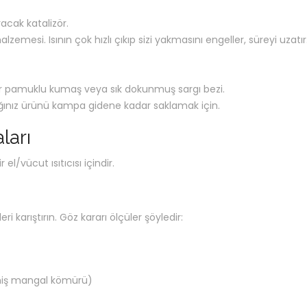
acak katalizör.
lzemesi. Isının çok hızlı çıkıp sizi yakmasını engeller, süreyi uzatır
ir pamuklu kumaş veya sık dokunmuş sargı bezi.
ğınız ürünü kampa gidene kadar saklamak için.
ları
 el/vücut ısıtıcısı içindir.
 karıştırın. Göz kararı ölçüler şöyledir:
lmiş mangal kömürü)