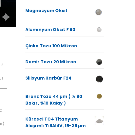
Magnezyum Oksit
Alüminyum Oksit F 80
Çinko Tozu 100 Mikron
Demir Tozu 20 Mikron
bu
Silisyum Karbür F24
uz.
Bronz Tozu 44 µm ( % 90
Bakır, %10 Kalay )
k:
Küresel TC4 Titanyum
r).
Alaşımlı Ti6Al4V, 15-35 µm