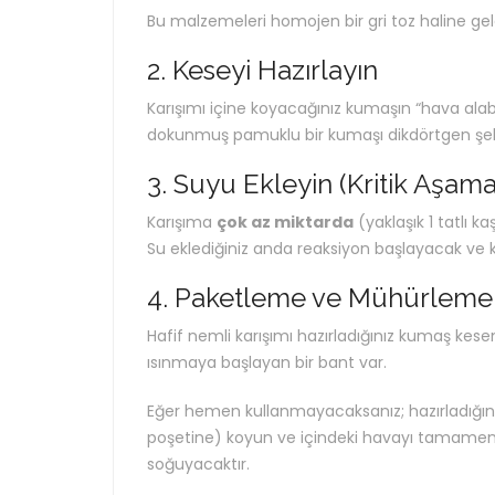
Bu malzemeleri homojen bir gri toz haline gele
2. Keseyi Hazırlayın
Karışımı içine koyacağınız kumaşın “hava alabi
dokunmuş pamuklu bir kumaşı dikdörtgen şekli
3. Suyu Ekleyin (Kritik Aşama
Karışıma
çok az miktarda
(yaklaşık 1 tatlı k
Su eklediğiniz anda reaksiyon başlayacak ve ka
4. Paketleme ve Mühürleme
Hafif nemli karışımı hazırladığınız kumaş kesen
ısınmaya başlayan bir bant var.
Eğer hemen kullanmayacaksanız; hazırladığı
poşetine) koyun ve içindeki havayı tamamen a
soğuyacaktır.