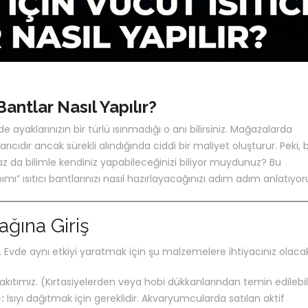
Bantlar Nasıl Yapılır?
ayaklarınızın bir türlü ısınmadığı o anı bilirsiniz. Mağazalarda
tarıcıdır ancak sürekli alındığında ciddi bir maliyet oluşturur. Peki, 
raz da bilimle kendiniz yapabileceğinizi biliyor muydunuz? Bu
ı” ısıtıcı bantlarınızı nasıl hazırlayacağınızı adım adım anlatıyor
ğına Giriş
ildir. Evde aynı etkiyi yaratmak için şu malzemelere ihtiyacınız olaca
kıtımız. (Kırtasiyelerden veya hobi dükkanlarından temin edilebili
:
Isıyı dağıtmak için gereklidir. Akvaryumcularda satılan aktif