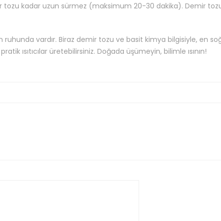
demir tozu kadar uzun sürmez (maksimum 20-30 dakika). Demir toz
ruhunda vardır. Biraz demir tozu ve basit kimya bilgisiyle, en so
ratik ısıtıcılar üretebilirsiniz. Doğada üşümeyin, bilimle ısının!