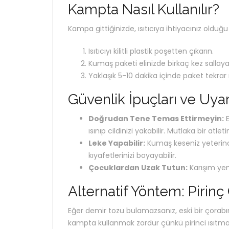
Kampta Nasıl Kullanılır?
Kampa gittiğinizde, ısıtıcıya ihtiyacınız oldu
Isıtıcıyı kilitli plastik poşetten çıkarın.
Kumaş paketi elinizde birkaç kez sallaya
Yaklaşık 5-10 dakika içinde paket tekrar
Güvenlik İpuçları ve Uyar
Doğrudan Tene Temas Ettirmeyin:
E
ısınıp cildinizi yakabilir. Mutlaka bir atl
Leke Yapabilir:
Kumaş keseniz yeterinc
kıyafetlerinizi boyayabilir.
Çocuklardan Uzak Tutun:
Karışım yenir
Alternatif Yöntem: Pirinç
Eğer demir tozu bulamazsanız, eski bir çorabın
kampta kullanmak zordur çünkü pirinci ısıtmak