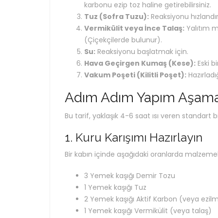
karbonu ezip toz haline getirebilirsiniz.
Tuz (Sofra Tuzu):
Reaksiyonu hızlandır
Vermikülit veya İnce Talaş:
Yalıtım ma
(Çiçekçilerde bulunur).
Su:
Reaksiyonu başlatmak için.
Hava Geçirgen Kumaş (Kese):
Eski b
Vakum Poşeti (Kilitli Poşet):
Hazırladı
Adım Adım Yapım Aşama
Bu tarif, yaklaşık 4-6 saat ısı veren standart bir
1. Kuru Karışımı Hazırlayın
Bir kabın içinde aşağıdaki oranlarda malzemeleri
3 Yemek kaşığı Demir Tozu
1 Yemek kaşığı Tuz
2 Yemek kaşığı Aktif Karbon (veya ezi
1 Yemek kaşığı Vermikülit (veya talaş)