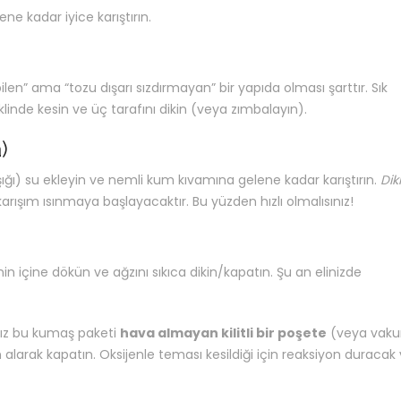
ne kadar iyice karıştırın.
len” ama “tozu dışarı sızdırmayan” bir yapıda olması şarttır. Sık
nde kesin ve üç tarafını dikin (veya zımbalayın).
)
aşığı) su ekleyin ve nemli kum kıvamına gelene kadar karıştırın.
Dik
rışım ısınmaya başlayacaktır. Bu yüzden hızlı olmalısınız!
in içine dökün ve ağzını sıkıca dikin/kapatın. Şu an elinizde
nız bu kumaş paketi
hava almayan kilitli bir poşete
(veya vak
larak kapatın. Oksijenle teması kesildiği için reaksiyon duracak