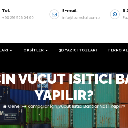
Tel:
E-mail:
8:
+90 216 526 04 90
info@tozmetal.com.tr
Pa
LARI
OKSITLER
3D YAZICI TOZLARI
FERRO AL
IN VÜCUT ISITICI 
YAPILIR?
Genel
Kampçılar İçin Vücut Isıtıcı Bantlar Nasıl Yapılır?