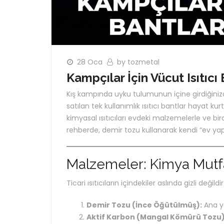
28 Oca
by tozmetal
Kampçılar İçin Vücut Isıtıcı 
Kış kampında uyku tulumunun içine girdiğinizde 
satılan tek kullanımlık ısıtıcı bantlar hayat kur
kimyasal ısıtıcıları evdeki malzemelerle ve bi
rehberde, demir tozu kullanarak kendi “ev yapım
Malzemeler: Kimya Mutfa
Ticari ısıtıcıların içindekiler aslında gizli değ
Demir Tozu (İnce Öğütülmüş):
Ana ya
Aktif Karbon (Mangal Kömürü Tozu)