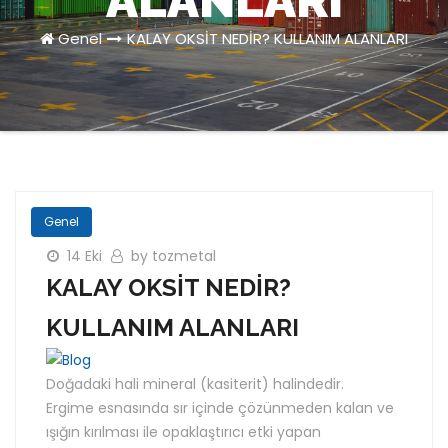
ALANLARI
Genel
KALAY OKSİT NEDİR? KULLANIM ALANLARI
Genel
14 Eki
by tozmetal
KALAY OKSİT NEDİR?
KULLANIM ALANLARI
Doğadaki hali mineral (kasiterit) halindedir.
Ergime esnasında sır içinde çözünmeden kalan ve
ışığın kırılması ile opaklaştırıcı etki yapan