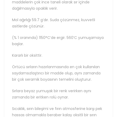
maddelerin çok ince taneli olarak sır içinde
dağılmasıyla opaklık verir.
Mol ağırlığı 59.7 g’dır. Suda çözünmez, kuvvetli
asitlerde çözünür.
(% 1 oranında) 1150°C’de ergir. 560’C yumuşamaya
başlar.
Kararlı bir oksittir.
Örtücü sırların hazırlanmasında en çok kullanılan
saydamsızlaştırıcı bir madde olup, aynı zamanda
bir çok seramik boyasının temelini oluşturur.
Sırlara beyaz yumuşak bir renk verirken aynı
zamanda bir eritken rolü oynar.
Sıcaklık, sırın bileşimi ve fırın atmosferine karşı pek
hassas olmamakla beraber kalay oksitli bir sırın