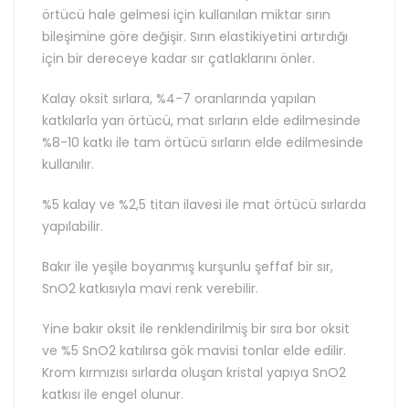
örtücü hale gelmesi için kullanılan miktar sırın
bileşimine göre değişir. Sırın elastikiyetini artırdığı
için bir dereceye kadar sır çatlaklarını önler.
Kalay oksit sırlara, %4-7 oranlarında yapılan
katkılarla yarı örtücü, mat sırların elde edilmesinde
%8-10 katkı ile tam örtücü sırların elde edilmesinde
kullanılır.
%5 kalay ve %2,5 titan ilavesi ile mat örtücü sırlarda
yapılabilir.
Bakır ile yeşile boyanmış kurşunlu şeffaf bir sır,
SnO2 katkısıyla mavi renk verebilir.
Yine bakır oksit ile renklendirilmiş bir sıra bor oksit
ve %5 SnO2 katılırsa gök mavisi tonlar elde edilir.
Krom kırmızısı sırlarda oluşan kristal yapıya SnO2
katkısı ile engel olunur.