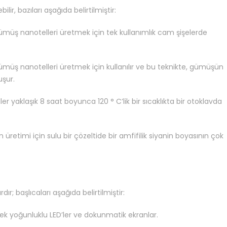
lir, bazıları aşağıda belirtilmiştir:
n, gümüş nanotelleri üretmek için tek kullanımlık cam şişelerde
gümüş nanotelleri üretmek için kullanılır ve bu teknikte, gümüşün
uşur.
yaklaşık 8 saat boyunca 120 ° C’lik bir sıcaklıkta bir otoklavda
retimi için sulu bir çözeltide bir amfifilik siyanin boyasının çok
; başlıcaları aşağıda belirtilmiştir:
ksek yoğunluklu LED’ler ve dokunmatik ekranlar.