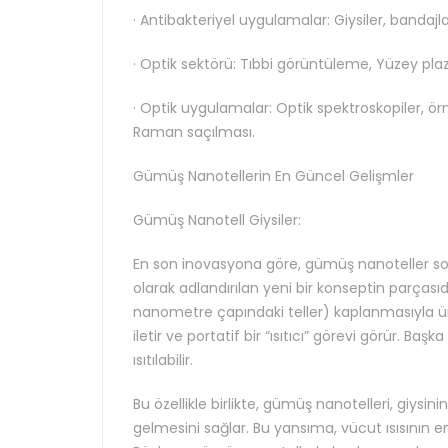
· Antibakteriyel uygulamalar: Giysiler, bandajl
· Optik sektörü: Tıbbi görüntüleme, Yüzey plazm
· Optik uygulamalar: Optik spektroskopiler, ör
Raman saçılması.
Gümüş Nanotellerin En Güncel Gelişmler
Gümüş Nanotell Giysiler:
En son inovasyona göre, gümüş nanoteller soğ
olarak adlandırılan yeni bir konseptin parçasıd
nanometre çapındaki teller) kaplanmasıyla üreti
iletir ve portatif bir “ısıtıcı” görevi görür. Başk
ısıtılabilir.
Bu özellikle birlikte, gümüş nanotelleri, giysini
gelmesini sağlar. Bu yansıma, vücut ısısının 