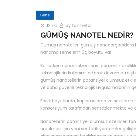
Genel
12 Eki
by tozmetal
GÜMÜŞ NANOTEL NEDİR? 
Gümüş nanoteller, gümüş nanoparçacıklara kıy
nanomalzemelerin üç boyutu var.
Bu iletken nanomalzemenin benzersiz özellikl
teknolojilerin kullanımı artarak devam etmişti
gümüş nanotellerin potansiyel olumsuz etkile
ve daha güvenli teknolojik uygulamalarının gel
Farklı boyutlarda, kaplamalarda ve şekillerde 
konsorsiyum tarafından sentezlenmekte ve an
Nanotellerin potansiyel olumsuz özellikleri t
üretilmesi için yeni sentetik yöntemler gelişti