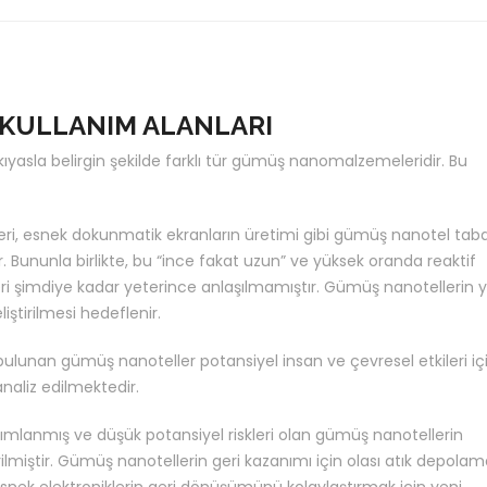
KULLANIM ALANLARI
asla belirgin şekilde farklı tür gümüş nanomalzemeleridir. Bu
eri, esnek dokunmatik ekranların üretimi gibi gümüş nanotel taba
r. Bununla birlikte, bu “ince fakat uzun” ve yüksek oranda reaktif
ri şimdiye kadar yeterince anlaşılmamıştır. Gümüş nanotellerin y
iştirilmesi hedeflenir.
bulunan gümüş nanoteller potansiyel insan ve çevresel etkileri iç
aliz edilmektedir.
anımlanmış ve düşük potansiyel riskleri olan gümüş nanotellerin
rilmiştir. Gümüş nanotellerin geri kazanımı için olası atık depola