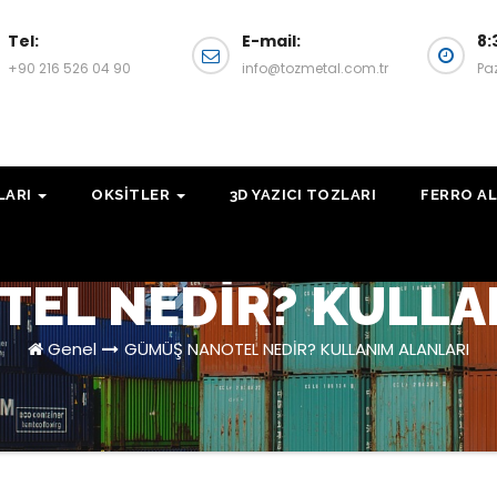
Tel:
E-mail:
8:
+90 216 526 04 90
info@tozmetal.com.tr
Pa
LARI
OKSITLER
3D YAZICI TOZLARI
FERRO AL
EL NEDİR? KULLA
Genel
GÜMÜŞ NANOTEL NEDİR? KULLANIM ALANLARI