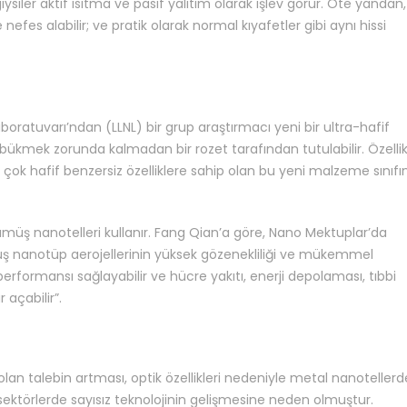
iler aktif ısıtma ve pasif yalıtım olarak işlev görür. Öte yandan
 nefes alabilir; ve pratik olarak normal kıyafetler gibi aynı hissi
ratuvarı’ndan (LLNL) bir grup araştırmacı yeni bir ultra-hafif
a bükmek zorunda kalmadan bir rozet tarafından tutulabilir. Özellik
k çok hafif benzersiz özelliklere sahip olan bu yeni malzeme sınıfı
gümüş nanotelleri kullanır. Fang Qian’a göre, Nano Mektuplar’da
üş nanotüp aerojellerinin yüksek gözenekliliği ve mükemmel
 performansı sağlayabilir ve hücre yakıtı, enerji depolaması, tıbbi
 açabilir”.
lan talebin artması, optik özellikleri nedeniyle metal nanotellerd
 sektörlerde sayısız teknolojinin gelişmesine neden olmuştur.