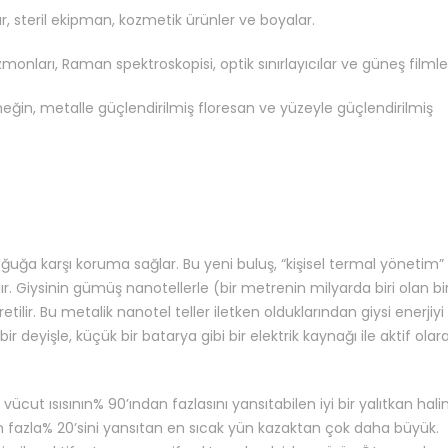
ar, steril ekipman, kozmetik ürünler ve boyalar.
onları, Raman spektroskopisi, optik sınırlayıcılar ve güneş filmler
neğin, metalle güçlendirilmiş floresan ve yüzeyle güçlendirilmiş
uğa karşı koruma sağlar. Bu yeni buluş, “kişisel termal yönetim”
ır. Giysinin gümüş nanotellerle (bir metrenin milyarda biri olan bi
lir. Bu metalik nanotel teller iletken olduklarından giysi enerjiyi
a bir deyişle, küçük bir batarya gibi bir elektrik kaynağı ile aktif olar
n vücut ısısının% 90’ından fazlasını yansıtabilen iyi bir yalıtkan hali
en fazla% 20’sini yansıtan en sıcak yün kazaktan çok daha büyük.