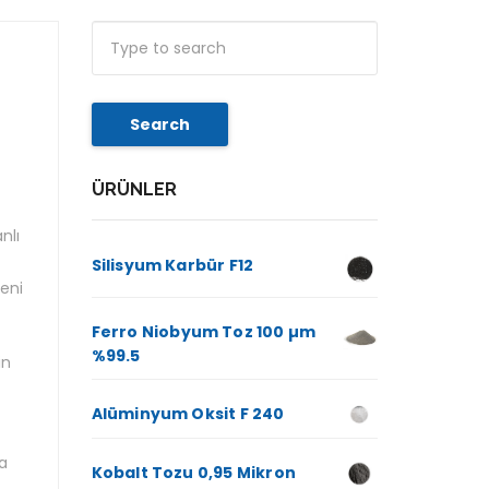
Search
ÜRÜNLER
nlı
Silisyum Karbür F12
eni
Ferro Niobyum Toz 100 µm
%99.5
in
Alüminyum Oksit F 240
ma
Kobalt Tozu 0,95 Mikron