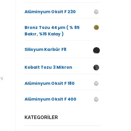
Alüminyum Oksit F 230
Bronz Tozu 44 µm ( % 85
Bakır, %15 Kalay )
Silisyum Karbür F8
Kobalt Tozu 3 Mikron
ni
Alüminyum Oksit F 180
Alüminyum Oksit F 400
KATEGORILER