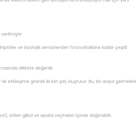
esnek elektroniklerin geri dönüşümünü kolaylaştırmak için yeni
verilmiştir:
sahiptirler ve biyolojik sensörlerden fotovoltaiklere kadar çeşitli
lmasında dikkate değerdir.
ile etkileşime girerek iki kat şarj oluşturur. Bu, bir araya gelmeleri
l), etilen glikol ve epoksi reçineleri içinde dağınabilir.