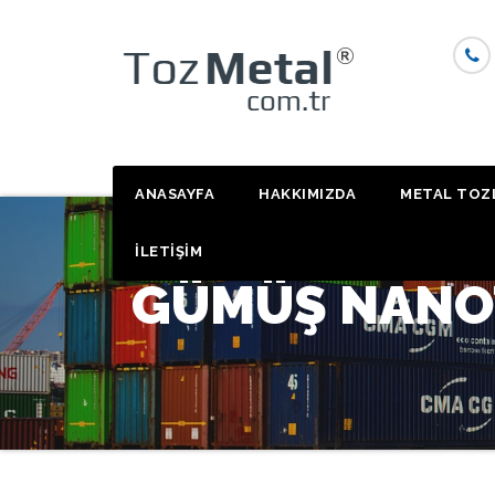
Skip
to
content
ANASAYFA
HAKKIMIZDA
METAL TOZ
İLETİŞİM
GÜMÜŞ NANOT