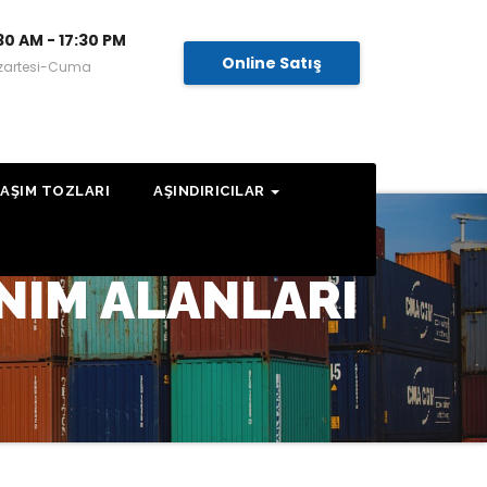
30 AM - 17:30 PM
Online Satış
zartesi-Cuma
AŞIM TOZLARI
AŞINDIRICILAR
NIM ALANLARI