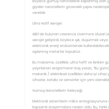
Böylece gümüş nanotellerle kaplanmış olan giys
giysiler nanotellerin gözenekli yapısı nedeniyle
verebilir.
Ultra Hafif Aerojel:
ABD’de bulunan Lawrence Livermore Ulusal Labo
aerojel geliştirdi, böylece ışık, düşürmek vey
elektronik enerji endüstrisinde kullanılabilece
aşılanmış metal bir köpüktür.
Bu malzeme, özellikle, ultra hafif ve iletken 
yayınlanan araştırmanın baş yazarı, “Bu güm
mekanik / elektriksel özellikleri daha iyi cihaz
cihazlar, kataliz ve sensörler için yeni olanaklar
Gümüş Nanotellerin Geleceği:
Elektronik sistemlerin mikro entegrasyonuna o
kapsamlı araştırmalara neden oldu. Bu, farklı