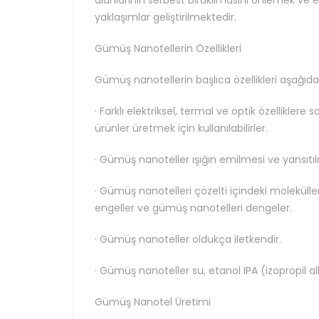
alanlarının serbest bırakılmasını önlemek ve 
yaklaşımlar geliştirilmektedir.
Gümüş Nanotellerin Özellikleri
Gümüş nanotellerin başlıca özellikleri aşağıda 
· Farklı elektriksel, termal ve optik özelliklere 
ürünler üretmek için kullanılabilirler.
· Gümüş nanoteller ışığın emilmesi ve yansıtı
· Gümüş nanotelleri çözelti içindeki moleküller 
engeller ve gümüş nanotelleri dengeler.
· Gümüş nanoteller oldukça iletkendir.
· Gümüş nanoteller su, etanol IPA (izopropil alko
Gümüş Nanotel Üretimi