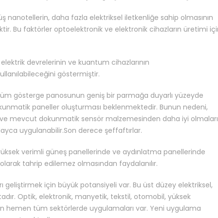
üş nanotellerin, daha fazla elektriksel iletkenliğe sahip olmasının
ktir. Bu faktörler optoelektronik ve elektronik cihazların üretimi iç
elektrik devrelerinin ve kuantum cihazlarının
llanılabileceğini göstermiştir.
n tüm gösterge panosunun geniş bir parmağa duyarlı yüzeyde
kunmatik paneller oluşturması beklenmektedir. Bunun nedeni,
ten ve mevcut dokunmatik sensör malzemesinden daha iyi olmalarıd
ayca uygulanabilir.Son derece şeffaftırlar.
üksek verimli güneş panellerinde ve aydınlatma panellerinde
 olarak tahrip edilemez olmasından faydalanılır.
 geliştirmek için büyük potansiyeli var. Bu üst düzey elektriksel,
dır. Optik, elektronik, manyetik, tekstil, otomobil, yüksek
emen hemen tüm sektörlerde uygulamaları var. Yeni uygulama