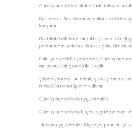
Gümüş nanotelleri birden fazla teknikle üretilebi
Hızlı sentez: Bakır klorür ve polivinil pirolido
karıştırılır.
Elektriksiz biriktirme: Metal büyütme tekniği 
polikarbonat zarlara elektriksiz çökeltilmesi ol
Poliol yöntemi: Bu yöntemde, Gümüş nanoteller 
ısıtılan sulu bir çözücü ile üretilir.
Şablon yöntemi: Bu teknik, gümüş nanotellerin ü
moleküllü nanotüplerini kullanır.
Gümüş Nanotellerin Uygulamaları
Gümüş nanotellerin birçok uygulama alanı vardır
· İletken uygulamalar: Bilgisayar panoları, yü