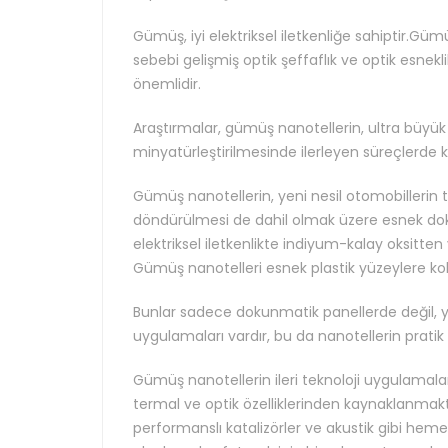
Gümüş, iyi elektriksel iletkenliğe sahiptir.Güm
sebebi gelişmiş optik şeffaflık ve optik esnekli
önemlidir.
Araştırmalar, gümüş nanotellerin, ultra büyük 
minyatürleştirilmesinde ilerleyen süreçlerde ku
Gümüş nanotellerin, yeni nesil otomobilleri
döndürülmesi de dahil olmak üzere esnek do
elektriksel iletkenlikte indiyum-kalay oksit
Gümüş nanotelleri esnek plastik yüzeylere kol
Bunlar sadece dokunmatik panellerde değil, y
uygulamaları vardır, bu da nanotellerin pratik
Gümüş nanotellerin ileri teknoloji uygulamaları
termal ve optik özelliklerinden kaynaklanmakta
performanslı katalizörler ve akustik gibi h