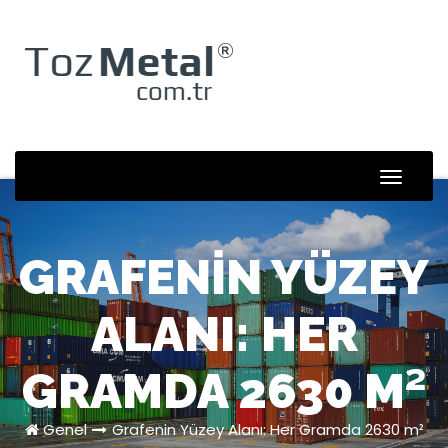
Skip
to
content
Toggle
Naviga
GRAFENIN YÜZEY
ALANI: HER
GRAMDA 2630 M²
Genel
Grafenin Yüzey Alanı: Her Gramda 2630 m²