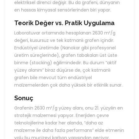
elektriksel direnci değişir. Bu da grafeni, dünyanın
en hassas kimyasal sensörlerinden biri yapar.
Teorik Değer vs. Pratik Uygulama
Laboratuvar ortamında hesaplanan 2630 m²/g
değeri, kusursuz ve tek katmanlı grafen içindir.
Endüstriyel üretimde (Nanokar gibi profesyonel
üretim süreçlerinde), grafen tabakaları üst üste
binme (stacking) eğilimindedir. Bu durum “aktif
yüzey alanını” biraz düşürse de, çok katmanlı
grafen bile mevcut tüm endüstriyel
malzemelerden çok daha yüksek bir etkinlik sunar.
Sonuç
Grafenin 2630 m²/g yüzey alanı, onu 21. yüzyılın en
stratejik malzemesi yapıyor. Enerjiden çevre
teknolojilerine kadar her alanda, “daha az
malzeme ile daha fazla performans” elde etmenin
yolu bu mucizevi karbon yapısından geçiyor.