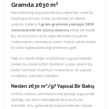
Gramda 2630 m²
Nanoteknoloji dünyasında bazı rakamlar vardır ki,
hayal gücümüzü zorlar. Bunlardan en dikkat
çekicisi, sadece
1 gram grafenin yaklaşık 2630
metrekarelik bir yüzey alanına
sahip olmasıdır.
Bu, avucunuzun içine sığacak kadar küçük bir
malzemenin, neredeyse yarım futbol sahası kadar
bir alanı kaplayabileceği anlamına gelir.
Peki, bu teorik değer endüstriyel uygulamalarda
neden bu kadar kritik? Grafenin yüzey alanını bu
kadar özel kılan kuantum mekaniksel ve yapısal
özelliklere yakından bakalım.
Neden 2630 m²/g? Yapısal Bir Bakış
Grafen, karbon atomlarının bal peteği örgüsünde
dizildiği, tek atom kalınlığında iki boyutlu bir
kristaldir. Onu geleneksel malzemelerden ayıran