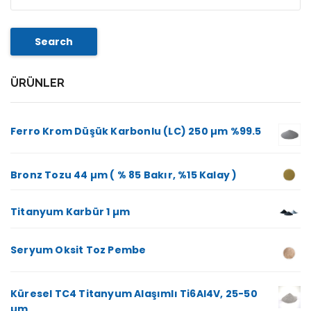
Search
ÜRÜNLER
Ferro Krom Düşük Karbonlu (LC) 250 µm %99.5
Bronz Tozu 44 µm ( % 85 Bakır, %15 Kalay )
Titanyum Karbür 1 µm
Seryum Oksit Toz Pembe
Küresel TC4 Titanyum Alaşımlı Ti6Al4V, 25-50
µm