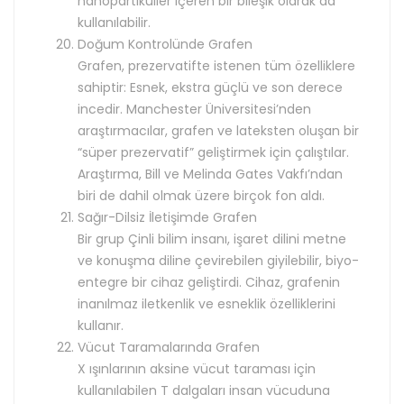
nanopartiküller içeren bir bileşik olarak da
kullanılabilir.
Doğum Kontrolünde Grafen
Grafen, prezervatifte istenen tüm özelliklere
sahiptir: Esnek, ekstra güçlü ve son derece
incedir. Manchester Üniversitesi’nden
araştırmacılar, grafen ve lateksten oluşan bir
“süper prezervatif” geliştirmek için çalıştılar.
Araştırma, Bill ve Melinda Gates Vakfı’ndan
biri de dahil olmak üzere birçok fon aldı.
Sağır-Dilsiz İletişimde Grafen
Bir grup Çinli bilim insanı, işaret dilini metne
ve konuşma diline çevirebilen giyilebilir, biyo-
entegre bir cihaz geliştirdi. Cihaz, grafenin
inanılmaz iletkenlik ve esneklik özelliklerini
kullanır.
Vücut Taramalarında Grafen
X ışınlarının aksine vücut taraması için
kullanılabilen T dalgaları insan vücuduna