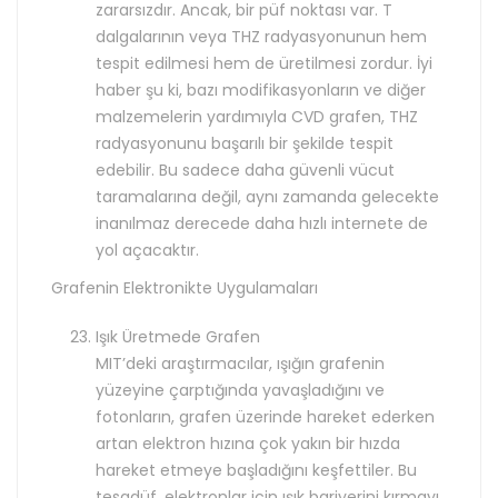
zararsızdır. Ancak, bir püf noktası var. T
dalgalarının veya THZ radyasyonunun hem
tespit edilmesi hem de üretilmesi zordur. İyi
haber şu ki, bazı modifikasyonların ve diğer
malzemelerin yardımıyla CVD grafen, THZ
radyasyonunu başarılı bir şekilde tespit
edebilir. Bu sadece daha güvenli vücut
taramalarına değil, aynı zamanda gelecekte
inanılmaz derecede daha hızlı internete de
yol açacaktır.
Grafenin Elektronikte Uygulamaları
Işık Üretmede Grafen
MIT’deki araştırmacılar, ışığın grafenin
yüzeyine çarptığında yavaşladığını ve
fotonların, grafen üzerinde hareket ederken
artan elektron hızına çok yakın bir hızda
hareket etmeye başladığını keşfettiler. Bu
tesadüf, elektronlar için ışık bariyerini kırmayı