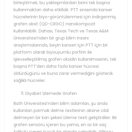
birleştirmek, bu yaklaşımlardan birini tek başına
kullanmaktan daha etkilidir. PTT sırasında kanser
hücrelerinin biyo-görüntülenmesi için indirgenmiş
grafen oksit (QD-CRGO) nanokompozit
kullanılabilir. Dahası, Texas Tech ve Texas A&M
Üniversitesi’nden bir grup bilim insanı
araştırmalarında, beyin kanseri için PTT için bir
platform olarak biyouyumlu porfirin ile
işlevselleştirilmiş grafen oksidin kullanılmasının, tek
başına PTT’den daha fazla kanser hücresi
öldürdüğünü ve buna zarar vermediğini gösterdi.
sağlıklı hücreler.
Diyabet İzlemede Grafen
Bath Üniversitesi’nden bilim adamları, şu anda
kullanılan parmak delme testlerinin aksine cildi
delmeyen bir kan şekeri izleme testi geliştirdiler. Bir
grafen sensörü içeren bu yama, en az bir saç
folikülü içeren küçük bir alanda çalışabilir. Glikozu