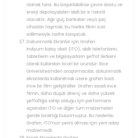
olanak tanır. Bu başarılabilirse çevre dostu ve
enerji depolayabilen akıllı bir e-tekstil
olacaktır. Ağır güç bankaları veya şarj
cihazları taşımak, bu harika fikrin icat
edilmesiyle tarihe karışacak.
Dokunmatik Ekranlar için Grafen
İndiyum kalay oksit (ITO), akıllı telefonların,
tabletlerin ve bilgisayarların şeffaf iletkeni
olarak kullanılan ticari bir üründür. Rice
Üniversitesi’nden araştırmacılar, dokunmatik
ekranlarda kullanılmak üzere grafen bazlı
ince bir film geliştirdiler. Grafen esaslı ince
filmin, daha düşük direnç ve daha yüksek
şeffaflığa sahip olduğu için performans
açısından ITO ve diğer tüm malzemeleri
geride bıraktığı bulunmuştur. Bu nedenle,
Grafen, ITO’nun yerini alması için yeni aday
malzemedir.
Esnek Ekranlarda Grafen