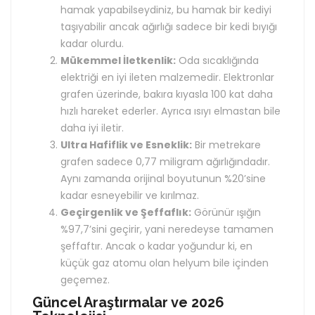
hamak yapabilseydiniz, bu hamak bir kediyi
taşıyabilir ancak ağırlığı sadece bir kedi bıyığı
kadar olurdu.
Mükemmel İletkenlik:
Oda sıcaklığında
elektriği en iyi ileten malzemedir. Elektronlar
grafen üzerinde, bakıra kıyasla 100 kat daha
hızlı hareket ederler. Ayrıca ısıyı elmastan bile
daha iyi iletir.
Ultra Hafiflik ve Esneklik:
Bir metrekare
grafen sadece 0,77 miligram ağırlığındadır.
Aynı zamanda orijinal boyutunun %20’sine
kadar esneyebilir ve kırılmaz.
Geçirgenlik ve Şeffaflık:
Görünür ışığın
%97,7’sini geçirir, yani neredeyse tamamen
şeffaftır. Ancak o kadar yoğundur ki, en
küçük gaz atomu olan helyum bile içinden
geçemez.
Güncel Araştırmalar ve 2026