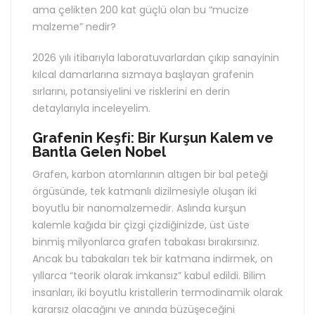
ama çelikten 200 kat güçlü olan bu “mucize
malzeme” nedir?
2026 yılı itibarıyla laboratuvarlardan çıkıp sanayinin
kılcal damarlarına sızmaya başlayan grafenin
sırlarını, potansiyelini ve risklerini en derin
detaylarıyla inceleyelim.
Grafenin Keşfi: Bir Kurşun Kalem ve
Bantla Gelen Nobel
Grafen, karbon atomlarının altıgen bir bal peteği
örgüsünde, tek katmanlı dizilmesiyle oluşan iki
boyutlu bir nanomalzemedir. Aslında kurşun
kalemle kağıda bir çizgi çizdiğinizde, üst üste
binmiş milyonlarca grafen tabakası bırakırsınız.
Ancak bu tabakaları tek bir katmana indirmek, on
yıllarca “teorik olarak imkansız” kabul edildi. Bilim
insanları, iki boyutlu kristallerin termodinamik olarak
kararsız olacağını ve anında büzüşeceğini