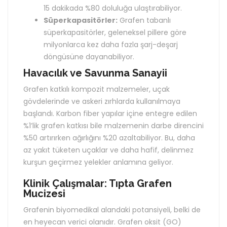
15 dakikada %80 doluluğa ulaştırabiliyor.
Süperkapasitörler:
Grafen tabanlı
süperkapasitörler, geleneksel pillere göre
milyonlarca kez daha fazla şarj-deşarj
döngüsüne dayanabiliyor.
Havacılık ve Savunma Sanayii
Grafen katkılı kompozit malzemeler, uçak
gövdelerinde ve askeri zırhlarda kullanılmaya
başlandı. Karbon fiber yapılar içine entegre edilen
%1’lik grafen katkısı bile malzemenin darbe direncini
%50 artırırken ağırlığını %20 azaltabiliyor. Bu, daha
az yakıt tüketen uçaklar ve daha hafif, delinmez
kurşun geçirmez yelekler anlamına geliyor.
Klinik Çalışmalar: Tıpta Grafen
Mucizesi
Grafenin biyomedikal alandaki potansiyeli, belki de
en heyecan verici olanıdır. Grafen oksit (GO)