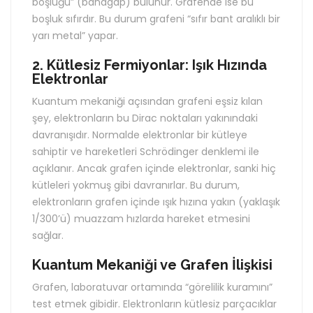
boşluğu” (bandgap) bulunur. Grafende ise bu
boşluk sıfırdır. Bu durum grafeni “sıfır bant aralıklı bir
yarı metal” yapar.
2. Kütlesiz Fermiyonlar: Işık Hızında
Elektronlar
Kuantum mekaniği açısından grafeni eşsiz kılan
şey, elektronların bu Dirac noktaları yakınındaki
davranışıdır. Normalde elektronlar bir kütleye
sahiptir ve hareketleri Schrödinger denklemi ile
açıklanır. Ancak grafen içinde elektronlar, sanki hiç
kütleleri yokmuş gibi davranırlar. Bu durum,
elektronların grafen içinde ışık hızına yakın (yaklaşık
1/300’ü) muazzam hızlarda hareket etmesini
sağlar.
Kuantum Mekaniği ve Grafen İlişkisi
Grafen, laboratuvar ortamında “görelilik kuramını”
test etmek gibidir. Elektronların kütlesiz parçacıklar