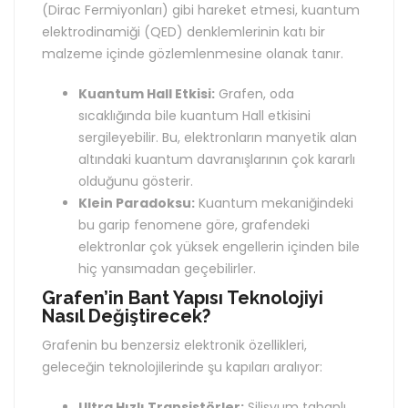
(Dirac Fermiyonları) gibi hareket etmesi, kuantum
elektrodinamiği (QED) denklemlerinin katı bir
malzeme içinde gözlemlenmesine olanak tanır.
Kuantum Hall Etkisi:
Grafen, oda
sıcaklığında bile kuantum Hall etkisini
sergileyebilir. Bu, elektronların manyetik alan
altındaki kuantum davranışlarının çok kararlı
olduğunu gösterir.
Klein Paradoksu:
Kuantum mekaniğindeki
bu garip fenomene göre, grafendeki
elektronlar çok yüksek engellerin içinden bile
hiç yansımadan geçebilirler.
Grafen’in Bant Yapısı Teknolojiyi
Nasıl Değiştirecek?
Grafenin bu benzersiz elektronik özellikleri,
geleceğin teknolojilerinde şu kapıları aralıyor:
Ultra Hızlı Transistörler:
Silisyum tabanlı