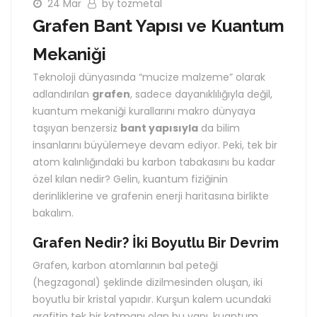
24 Mar
by tozmetal
Grafen Bant Yapısı ve Kuantum
Mekaniği
Teknoloji dünyasında “mucize malzeme” olarak
adlandırılan
grafen
, sadece dayanıklılığıyla değil,
kuantum mekaniği kurallarını makro dünyaya
taşıyan benzersiz
bant yapısıyla
da bilim
insanlarını büyülemeye devam ediyor. Peki, tek bir
atom kalınlığındaki bu karbon tabakasını bu kadar
özel kılan nedir? Gelin, kuantum fiziğinin
derinliklerine ve grafenin enerji haritasına birlikte
bakalım.
Grafen Nedir? İki Boyutlu Bir Devrim
Grafen, karbon atomlarının bal peteği
(hegzagonal) şeklinde dizilmesinden oluşan, iki
boyutlu bir kristal yapıdır. Kurşun kalem ucundaki
grafitin tek bir katmanı olan bu yapı, kuantum