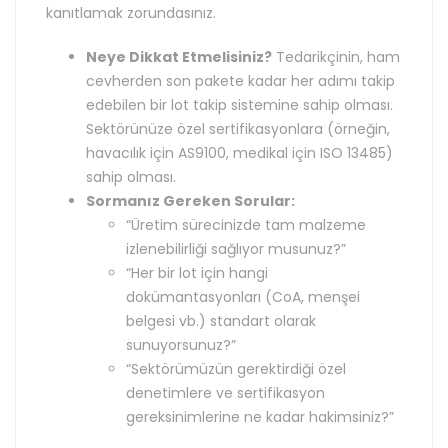
kanıtlamak zorundasınız.
Neye Dikkat Etmelisiniz?
Tedarikçinin, ham
cevherden son pakete kadar her adımı takip
edebilen bir lot takip sistemine sahip olması.
Sektörünüze özel sertifikasyonlara (örneğin,
havacılık için AS9100, medikal için ISO 13485)
sahip olması.
Sormanız Gereken Sorular:
“Üretim sürecinizde tam malzeme
izlenebilirliği sağlıyor musunuz?”
“Her bir lot için hangi
dokümantasyonları (CoA, menşei
belgesi vb.) standart olarak
sunuyorsunuz?”
“Sektörümüzün gerektirdiği özel
denetimlere ve sertifikasyon
gereksinimlerine ne kadar hakimsiniz?”