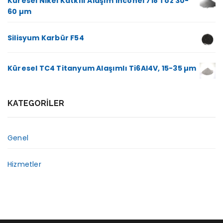
Küresel Nikel Katkılı Alaşım Inconel 718 Toz 30-
60 µm
Silisyum Karbür F54
Küresel TC4 Titanyum Alaşımlı Ti6Al4V, 15-35 µm
KATEGORILER
Genel
Hizmetler