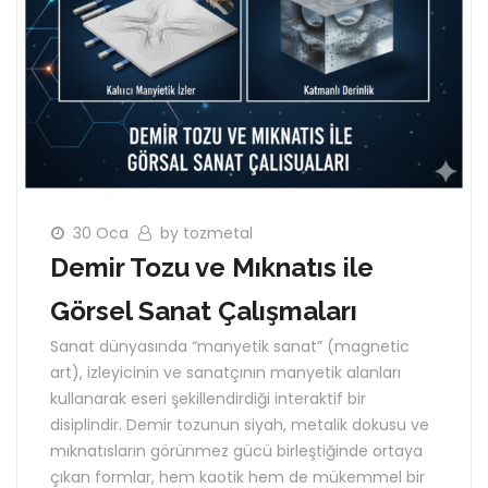
30 Oca
by tozmetal
Demir Tozu ve Mıknatıs ile
Görsel Sanat Çalışmaları
Sanat dünyasında “manyetik sanat” (magnetic
art), izleyicinin ve sanatçının manyetik alanları
kullanarak eseri şekillendirdiği interaktif bir
disiplindir. Demir tozunun siyah, metalik dokusu ve
mıknatısların görünmez gücü birleştiğinde ortaya
çıkan formlar, hem kaotik hem de mükemmel bir