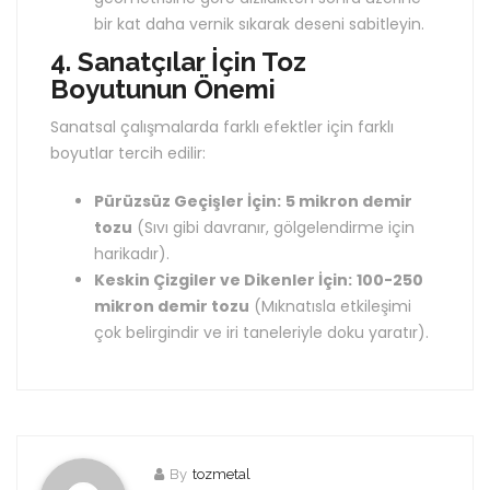
bir kat daha vernik sıkarak deseni sabitleyin.
4. Sanatçılar İçin Toz
Boyutunun Önemi
Sanatsal çalışmalarda farklı efektler için farklı
boyutlar tercih edilir:
Pürüzsüz Geçişler İçin:
5 mikron demir
tozu
(Sıvı gibi davranır, gölgelendirme için
harikadır).
Keskin Çizgiler ve Dikenler İçin:
100-250
mikron demir tozu
(Mıknatısla etkileşimi
çok belirgindir ve iri taneleriyle doku yaratır).
By
tozmetal