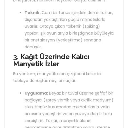
birleştirerek hareketli heykeller oluşturabilirsiniz.
Teknik:
Cam bir fanus içindeki demir tozları,
dışarıdan yaklaştırılan güçlü mıknatıslarla
uyarılır. Ortaya çıkan “dikenli” (spiking)
yapılar, ışık oyunlarıyla birleştiğinde büyüleyici
bir enstalasyon (yerleştirme) sanatına
dönüşür.
3. Kağıt Üzerinde Kalıcı
Manyetik İzler
Bu yöntem, manyetik alan çizgilerini kalıcı bir
tabloya dönüştürmeyi amaçlar.
Uygulama:
Beyaz bir tuval üzerine şeffaf bir
bağlayıcı (sprey vernik veya akrilik medyum)
sıkın. Henüz kurumadan mıknatısları tuvalin
arkasına yerleştirin ve ön yüzeye demir tozu
serpiştirin. Tozlar, manyetik alanın
geometrisine göre dizildikten sonra üzerine