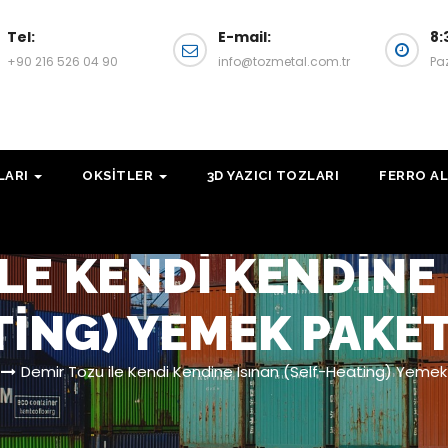
Tel:
E-mail:
8:
+90 216 526 04 90
info@tozmetal.com.tr
Pa
LARI
OKSITLER
3D YAZICI TOZLARI
FERRO AL
LE KENDI KENDINE 
TING) YEMEK PAKET
Demir Tozu ile Kendi Kendine Isınan (Self-Heating) Yemek 