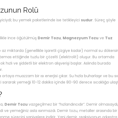
ozunun Rolü
yiciydi; bu yemek paketlerinde ise tetikleyici
sudur
. Süreç şöyle
likle ince öğütülmüş
Demir Tozu
,
Magnezyum Tozu
ve
Tuz
 az miktarda (genellikle işaretli çizgiye kadar) normal su dökersin
temas ettiğinde tuzlu bir çözelti (elektrolit) oluşur. Bu ortamda
ızlı ve şiddetli bir elektron alışverişi başlar. Aslında burada
r.
ortaya muazzam bir ısı enerjisi çıkar. Su hızla buharlaşır ve bu s
sararak yemeği 10-12 dakika içinde 80-90 derece sıcaklığa ulaştı
?
da,
Demir Tozu
vazgeçilmez bir “hızlandırıcıdır”. Demir olmasaydı
 ve yemeğiniz asla ısınmazdı. Demir tozu, metaller arasında bir
nme sürecini saniyelere indirir. Yani demir, reaksiyonun orkestra