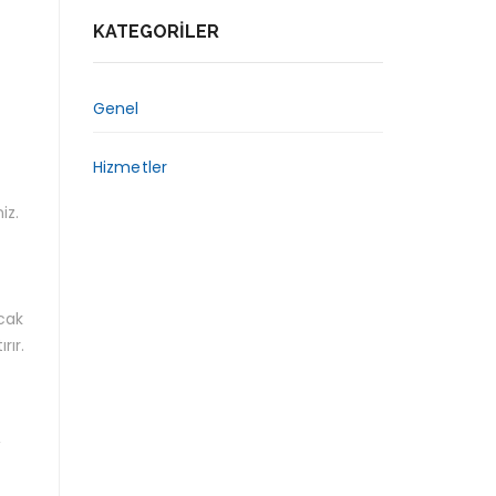
KATEGORILER
Genel
Hizmetler
iz.
ıcak
rır.
,