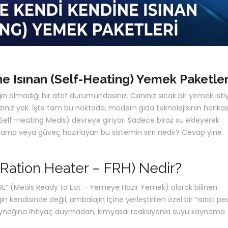
ne Isınan (Self-Heating) Yemek Paketler
in olmadığı bir afet durumundasınız. Canınız sıcak bir yemek isti
nız yok. İşte tam bu noktada, modern gıda teknolojisinin harikas
Self-Heating Meals) devreye giriyor. Sadece biraz su ekleyerek
karna veya güveç hazırlayan bu sistemin sırrı nedir? Cevap yine
s Ration Heater – FRH) Nedir?
 “MRE” (Meals Ready to Eat – Yemeye Hazır Yemek) olarak bilinen
 kendisinde değil, ambalajın içine yerleştirilen özel bir “ısıtıcı pe
ji kaynağına ihtiyaç duymadan, kimyasal reaksiyonla suyu kaynama