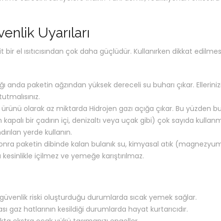
nlik Uyarıları
t bir el ısıtıcısından çok daha güçlüdür. Kullanırken dikkat edilmes
ı anda paketin ağzından yüksek dereceli su buharı çıkar. Elleriniz
utmalısınız.
rünü olarak az miktarda Hidrojen gazı açığa çıkar. Bu yüzden b
 kapalı bir çadırın içi, denizaltı veya uçak gibi) çok sayıda kulla
ırılan yerde kullanın.
 sonra paketin dibinde kalan bulanık su, kimyasal atık (magnezyu
su kesinlikle içilmez ve yemeğe karıştırılmaz.
üvenlik riski oluşturduğu durumlarda sıcak yemek sağlar.
 gaz hatlarının kesildiği durumlarda hayat kurtarıcıdır.