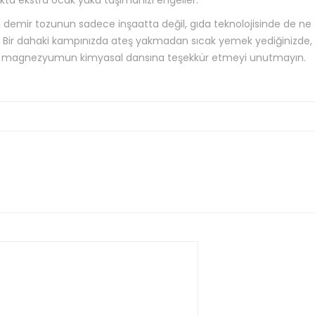
kta ekstra ocak yükü taşımanızı engeller.
 demir tozunun sadece inşaatta değil, gıda teknolojisinde de ne
ar. Bir dahaki kampınızda ateş yakmadan sıcak yemek yediğinizde,
r ve magnezyumun kimyasal dansına teşekkür etmeyi unutmayın.