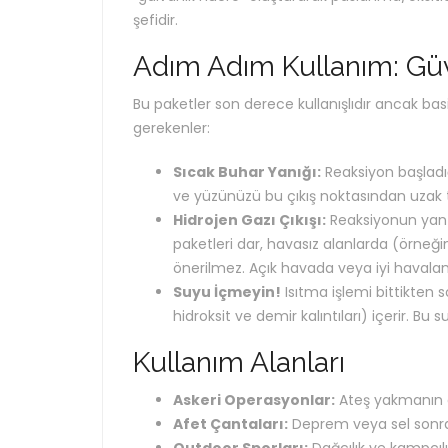
şefidir.
Adım Adım Kullanım: Güve
Bu paketler son derece kullanışlıdır ancak basi
gerekenler:
Sıcak Buhar Yanığı:
Reaksiyon başladığ
ve yüzünüzü bu çıkış noktasından uzak t
Hidrojen Gazı Çıkışı:
Reaksiyonun yan ü
paketleri dar, havasız alanlarda (örneğin
önerilmez. Açık havada veya iyi havaland
Suyu İçmeyin!
Isıtma işlemi bittikten
hidroksit ve demir kalıntıları) içerir. Bu 
Kullanım Alanları
Askeri Operasyonlar:
Ateş yakmanın g
Afet Çantaları:
Deprem veya sel sonrası