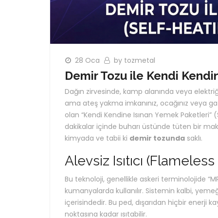
28 Oca
by tozmetal
Demir Tozu ile Kendi Kendi
Dağın zirvesinde, kamp alanında veya elektriğ
ama ateş yakma imkanınız, ocağınız veya gazı
olan “Kendi Kendine Isınan Yemek Paketleri” (
dakikalar içinde buharı üstünde tüten bir ma
kimyada ve tabii ki
demir tozunda
saklı.
Alevsiz Isıtıcı (Flameles
Bu teknoloji, genellikle askeri terminolojide
kumanyalarda kullanılır. Sistemin kalbi, yemeğin
içerisindedir. Bu ped, dışarıdan hiçbir ener
noktasına kadar ısıtabilir.