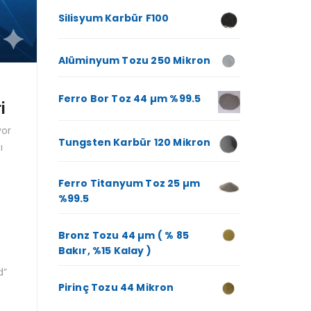
Silisyum Karbür F100
Alüminyum Tozu 250 Mikron
Ferro Bor Toz 44 µm %99.5
i
yor
Tungsten Karbür 120 Mikron
ı
Ferro Titanyum Toz 25 µm
%99.5
Bronz Tozu 44 µm ( % 85
Bakır, %15 Kalay )
d”
Pirinç Tozu 44 Mikron