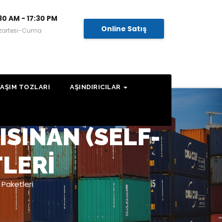
30 AM - 17:30 PM
Online Satış
zartesi-Cuma
AŞIM TOZLARI
AŞINDIRICILAR
ISINAN (SELF-
LERI
Paketleri