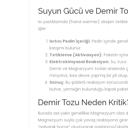
Suyun Gücü ve Demir T
Isı yastıklarında (hand warmer) oksijen tetikle
işler:
Isıtıcı Pedin İçeriği:
Pedin içinde genel
karışımı bulunur.
Tetikleme (Aktivasyon):
Paketin içine
Elektrokimyasal Reaksiyon:
Su, tuza 
Demir ve Magnezyum tozları arasında çok h
minyatür, kısa devre yapmış bir pil oluşu
Sonuç:
Bu şiddetli reaksiyon sonucunda 
buhar, yemeğin bulunduğu kapalı paketi 
Demir Tozu Neden Kritik
Burada asıl yakıt genellikle Magnezyum olsa 
Magnezyum suyla çok yavaş reaksiyona girerdi
“galvanik hücre” oluşturarak paslanma/oksitle