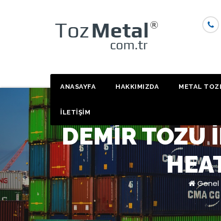
Skip
to
content
ANASAYFA
HAKKIMIZDA
METAL TOZ
İLETİŞİM
DEMIR TOZU I
HEA
Genel