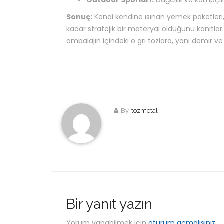
Outdoor Sporları:
Dağcılık ve kampçılı
Sonuç:
Kendi kendine ısınan yemek paketleri,
kadar stratejik bir materyal olduğunu kanıtl
ambalajın içindeki o gri tozlara, yani demi
By
tozmetal
Bir yanıt yazın
Yorum yapabilmek için
oturum açmalısınız
.