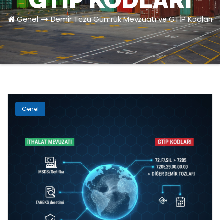
GTİP KODLARI
Genel
Demir Tozu Gümrük Mevzuatı ve GTİP Kodları
Genel