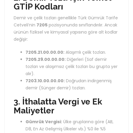
GTİP Kodları
Demir ve çelik tozları genellikle Türk Gümrük Tarife
Cetveli’nin
7205
pozisyonunda sınıflandırılır. Ancak
ürünün fiziksel ve kimyasal yapısına göre alt kodlar
değişir:
7205.21.00.00.00:
Alaşımlı çelik tozları.
7205.29.00.00.00:
Diğerleri (Saf demir
tozları ve alaşımsız çelik tozları bu grupta yer
alır).
7203.10.00.00.00:
Doğrudan indirgenmiş
demir (Sünger demir) tozları.
3. İthalatta Vergi ve Ek
Maliyetler
Gümrük Vergisi:
Ülke gruplarına göre (AB,
D8, En Az Gelişmiş Ülkeler vb.) %0 ile %5