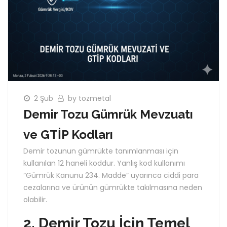
2 Şub
by tozmetal
Demir Tozu Gümrük Mevzuatı
ve GTİP Kodları
Demir tozunun gümrükte tanımlanması için
kullanılan 12 haneli koddur. Yanlış kod kullanımı
“Gümrük Kanunu 234. Madde” uyarınca ciddi para
cezalarına ve ürünün gümrükte takılmasına neden
olabilir.
2. Demir Tozu İçin Temel