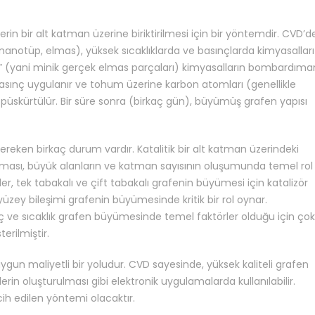
in bir alt katman üzerine biriktirilmesi için bir yöntemdir. CVD’d
nanotüp, elmas), yüksek sıcaklıklarda ve basınçlarda kimyasalları
” (yani minik gerçek elmas parçaları) kimyasalların bombardıma
 basınç uygulanır ve tohum üzerine karbon atomları (genellikle
 püskürtülür. Bir süre sonra (birkaç gün), büyümüş grafen yapısı
ken birkaç durum vardır. Katalitik bir alt katman üzerindeki
sı, büyük alanların ve katman sayısının oluşumunda temel rol
ler, tek tabakalı ve çift tabakalı grafenin büyümesi için katalizör
ın yüzey bileşimi grafenin büyümesinde kritik bir rol oynar.
 ve sıcaklık grafen büyümesinde temel faktörler olduğu için çok
erilmiştir.
ygun maliyetli bir yoludur. CVD sayesinde, yüksek kaliteli grafen
elerin oluşturulması gibi elektronik uygulamalarda kullanılabilir.
ih edilen yöntemi olacaktır.