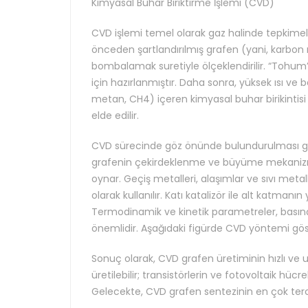
Kimyasal Buhar Biriktirme İşlemi (CVD)
CVD işlemi temel olarak gaz halinde tepkimeler
önceden şartlandırılmış grafen (yani, karbon 
bombalamak suretiyle ölçeklendirilir. “Tohum
için hazırlanmıştır. Daha sonra, yüksek ısı ve
metan, CH4) içeren kimyasal buhar birikintisi
elde edilir.
CVD sürecinde göz önünde bulundurulması gere
grafenin çekirdeklenme ve büyüme mekanizma
oynar. Geçiş metalleri, alaşımlar ve sıvı metal
olarak kullanılır. Katı katalizör ile alt katman
Termodinamik ve kinetik parametreler, basınç
önemlidir. Aşağıdaki figürde CVD yöntemi göst
Sonuç olarak, CVD grafen üretiminin hızlı ve u
üretilebilir; transistörlerin ve fotovoltaik hücr
Gelecekte, CVD grafen sentezinin en çok terc