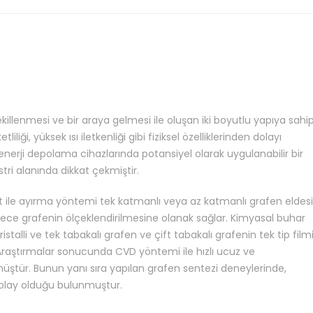
illenmesi ve bir araya gelmesi ile oluşan iki boyutlu yapıya sahi
iği, yüksek ısı iletkenliği gibi fiziksel özelliklerinden dolayı
 enerji depolama cihazlarında potansiyel olarak uygulanabilir bir
 alanında dikkat çekmiştir.
 ile ayırma yöntemi tek katmanlı veya az katmanlı grafen eldesi
dece grafenin ölçeklendirilmesine olanak sağlar. Kimyasal buhar
talli ve tek tabakalı grafen ve çift tabakalı grafenin tek tip film
 Araştırmalar sonucunda CVD yöntemi ile hızlı ucuz ve
ülmüştür. Bunun yanı sıra yapılan grafen sentezi deneylerinde,
lay olduğu bulunmuştur.