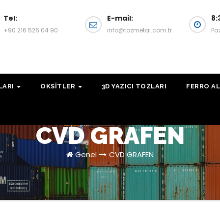
Tel:
E-mail:
8:
+90 216 526 04 90
info@tozmetal.com.tr
Pa
LARI
OKSITLER
3D YAZICI TOZLARI
FERRO AL
CVD GRAFEN
Genel
CVD GRAFEN