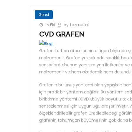
Genel
15 Eki
by tozmetal
CVD GRAFEN
Grafen karbon atomlarının altıgen biçimde şek
malzemedir. Grafen yüksek oda sıcaklık hareketlil
sensörlerde bunun yanı sıra yarı iletkenler ve
malzemedir ve hem akademik hem de endüstri
Grafenin bulunuş yöntemi olan yapışkan bant
için pratik bir yöntem değildir. Bu yöntem sa
biriktirme yöntemi (CVD),büyük boyutlu tek kris
sentezlenmesi için uygunluğu araştırılmıştır.
ölçeklendirilebilir grafen üretilebileceği gör
grafenin tohumdan büyümesinin çok daha ko