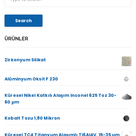
Search
ÜRÜNLER
Zirkonyum Silikat
Alüminyum Oksit F 230
Küresel Nikel Katkılı Alaşım Inconel 625 Toz 30-
60 µm
Kobalt Tozu 1,80 Mikron
Küresel TC4 Titanyum Alaşımlı Ti6Al4V, 15-35 µm