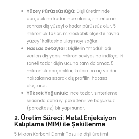
Yüzey Pürüzsüzlüğü:
Dişli üretiminde
parçacık ne kadar ince olursa, sinterleme
sonrası diş yüzeyi o kadar pürüzsüz olur. 5
mikronluk tozlar, mikroskobik ölçekte “ayna
yüzey” kalitesine ulaşmayı sağlar.
Hassas Detaylar:
Dişlilerin “modül” adı
verilen diş yapısı mikron seviyesine indikçe, iri
taneli tozlar dişin ucuna tam dolamaz. 5
mikronluk parçacıklar, kalıbın en uç ve dar
noktalarına sızarak diş profilini hatasız
oluşturur.
Yüksek Yoğunluk:
İnce tozlar, sinterleme
sırasında daha iyi paketlenir ve boşluksuz
(porozitesiz) bir yapı sunar.
2. Üretim Süreci: Metal Enjeksiyon
Kalıplama (MIM) ile Şekillenme
5 Mikron Karbonil Demir Tozu ile dişli üretimi