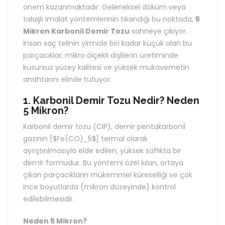
önem kazanmaktadır. Geleneksel döküm veya
talaşlı imalat yöntemlerinin tıkandığı bu noktada,
5
Mikron Karbonil Demir Tozu
sahneye çıkıyor.
İnsan saç telinin yirmide biri kadar küçük olan bu
parçacıklar, mikro ölçekli dişlilerin üretiminde
kusursuz yüzey kalitesi ve yüksek mukavemetin
anahtarını elinde tutuyor.
1. Karbonil Demir Tozu Nedir? Neden
5 Mikron?
Karbonil demir tozu (CIP), demir pentakarbonil
gazının [$Fe(CO)_5$] termal olarak
ayrıştırılmasıyla elde edilen, yüksek saflıkta bir
demir formudur. Bu yöntemi özel kılan, ortaya
çıkan parçacıkların mükemmel küreselliği ve çok
ince boyutlarda (mikron düzeyinde) kontrol
edilebilmesidir.
Neden 5 Mikron?