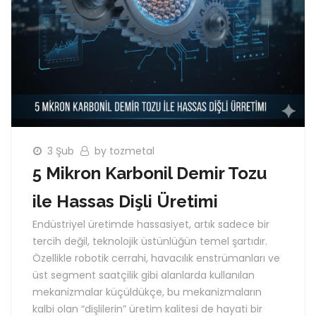
3 Şub
by tozmetal
5 Mikron Karbonil Demir Tozu
ile Hassas Dişli Üretimi
Endüstriyel üretimde hassasiyet, artık sadece bir
tercih değil, teknolojik üstünlüğün temel şartıdır.
Özellikle robotik cerrahi, havacılık enstrümanları ve
üst segment saatçilik gibi alanlarda kullanılan
mekanizmalar küçüldükçe, bu mekanizmaların
kalbi olan “dişlilerin” üretim kalitesi de hayati bir