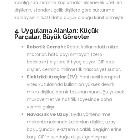
kalınlığında seramik kaplamalar eklenerek üretilen
dişlilerin, standart çelik dişlilere göre sürtünme
katsayısının %40 daha düşük olduğu kanıtlanmıştır.
4. Uygulama Alanları: Küçük
Parçalar, Büyük Görevler
Robotik Cerrahi:
Robot kollarındaki mikro
motorlar, hata payı olmayan (zero-
backlash) dişlilere ihtiyaç duyar. CIP bazlı
dişliler, cerraha milimetrik hassasiyet sunar.
Elektrikli Araçlar (EV):
Yeni nesil kompakt
vites kutularında kullanılan yüksek devirli
mikro dişliler, demir tozunun sunduğu yüksek
mukavemet ve hafiflik sayesinde daha
verimli çalışır.
Havacılık ve Uzay:
Uydu yönlendirme
mekanizmalarında kullanılan dişliler, uzay
boşluğundaki ekstrem sıcaklık değişimlerine
karşı CIP’in sunduğu düşük genleşme