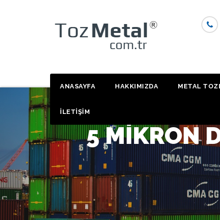
Skip
to
content
ANASAYFA
HAKKIMIZDA
METAL TOZ
İLETİŞİM
5 MIKRON D