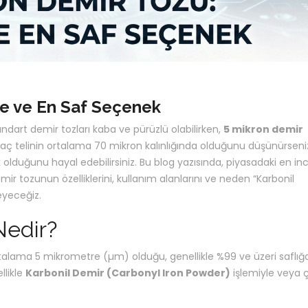
ce ve En Saf Seçenek
ndart demir tozları kaba ve pürüzlü olabilirken,
5 mikron demir
saç telinin ortalama 70 mikron kalınlığında olduğunu düşünürseniz
olduğunu hayal edebilirsiniz. Bu blog yazısında, piyasadaki en in
ir tozunun özelliklerini, kullanım alanlarını ve neden “Karbonil
eyeceğiz.
Nedir?
rtalama 5 mikrometre (µm) olduğu, genellikle %99 ve üzeri saflığ
llikle
Karbonil Demir (Carbonyl Iron Powder)
işlemiyle veya 