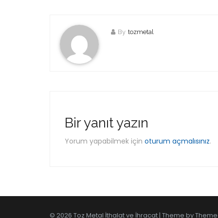
By
tozmetal
Bir yanıt yazın
Yorum yapabilmek için
oturum açmalısınız
.
© 2026 Toz Metal İthalat ve İhracat | Theme by
Theme