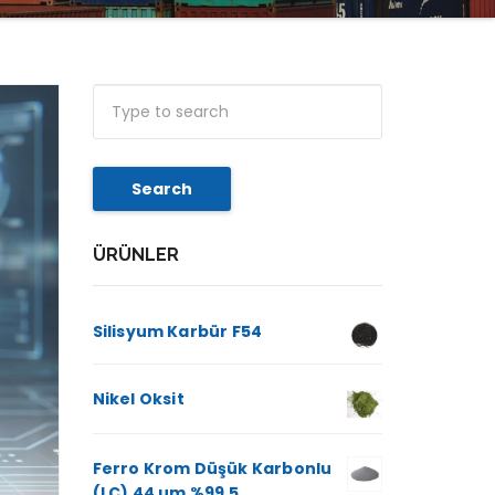
Search
ÜRÜNLER
Silisyum Karbür F54
Nikel Oksit
Ferro Krom Düşük Karbonlu
(LC) 44 µm %99.5