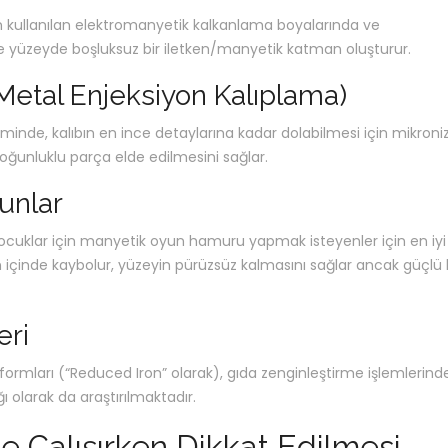
çin kullanılan elektromanyetik kalkanlama boyalarında ve
nde yüzeyde boşluksuz bir iletken/manyetik katman oluşturur.
 Metal Enjeksiyon Kalıplama)
inde, kalıbın en ince detaylarına kadar dolabilmesi için mikroni
yoğunluklu parça elde edilmesini sağlar.
unlar
cuklar için manyetik oyun hamuru yapmak isteyenler için en iyi
 içinde kaybolur, yüzeyin pürüzsüz kalmasını sağlar ancak güçlü 
eri
 formları (“Reduced Iron” olarak), gıda zenginleştirme işlemlerind
ı olarak da araştırılmaktadır.
le Çalışırken Dikkat Edilmesi