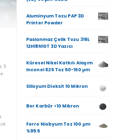
Aluminyum Tozu PAP 3D
Printer Powder
Paslanmaz Çelik Tozu 316L
12H18N10T 3D Yazıcı
Küresel Nikel Katkılı Alaşım
, 5
Inconel 625 Toz 50-150 µm
ce
Silisyum Dioksit 10 Mikron
Bor Karbür <10 Mikron
a
Ferro Niobyum Toz 100 µm
çok
%99.5