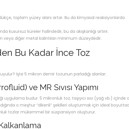
dükçe, toplam yüzey alanı artar. Bu da kimyasal reaksiyonlarda
.
da kusursuz küreler halindedir, bu da akışkanlığı artırır.
en veya diğer metal kalıntıları minimum düzeydedir.
den Bu Kadar İnce Toz
yulur? İşte 5 mikron demir tozunun parladığı alanlar:
rrofluid) ve MR Sıvısı Yapımı
iği uygulama budur. 5 mikronluk toz, taşıyıcı sıvı (yağ vb.) içinde as
dığında o meşhur “dikenli” şekilleri oluşturmak için ideal boyuttadı
ronluk tozlar mükemmel bir süspansiyon oluşturur.
 Kalkanlama