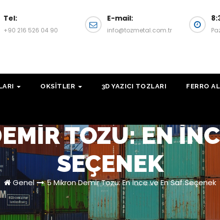
Tel:
E-mail:
8:
+90 216 526 04 90
info@tozmetal.com.tr
Pa
LARI
OKSITLER
3D YAZICI TOZLARI
FERRO AL
EMIR TOZU: EN İNC
SEÇENEK
Genel
5 Mikron Demir Tozu: En İnce ve En Saf Seçenek