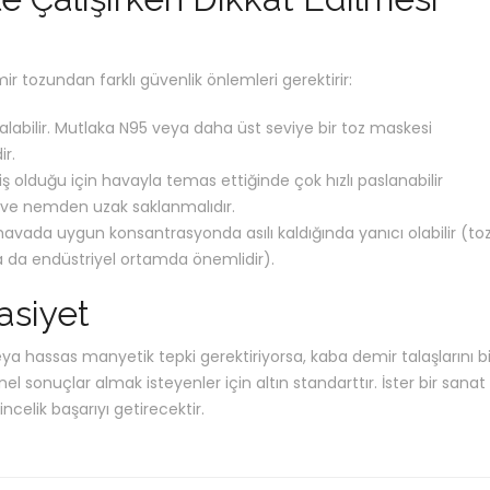
ir tozundan farklı güvenlik önlemleri gerektirir:
alabilir. Mutlaka N95 veya daha üst seviye bir toz maskesi
ir.
ş olduğu için havayla temas ettiğinde çok hızlı paslanabilir
a ve nemden uzak saklanmalıdır.
havada uygun konsantrasyonda asılı kaldığında yanıcı olabilir (to
a da endüstriyel ortamda önemlidir).
asiyet
eya hassas manyetik tepki gerektiriyorsa, kaba demir talaşlarını bi
l sonuçlar almak isteyenler için altın standarttır. İster bir sanat
 incelik başarıyı getirecektir.