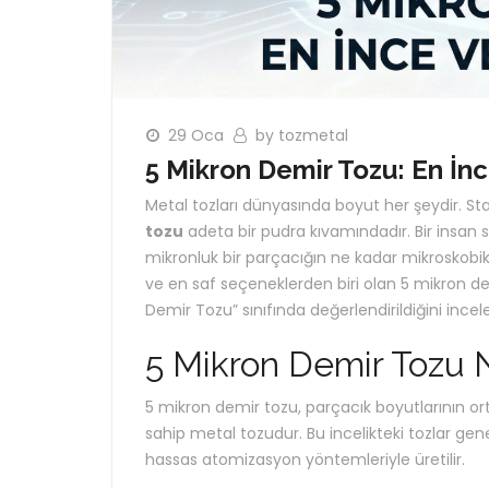
29 Oca
by tozmetal
5 Mikron Demir Tozu: En İn
Metal tozları dünyasında boyut her şeydir. Sta
tozu
adeta bir pudra kıvamındadır. Bir insan 
mikronluk bir parçacığın ne kadar mikroskobik 
ve en saf seçeneklerden biri olan 5 mikron dem
Demir Tozu” sınıfında değerlendirildiğini incel
5 Mikron Demir Tozu 
5 mikron demir tozu, parçacık boyutlarının o
sahip metal tozudur. Bu incelikteki tozlar gene
hassas atomizasyon yöntemleriyle üretilir.