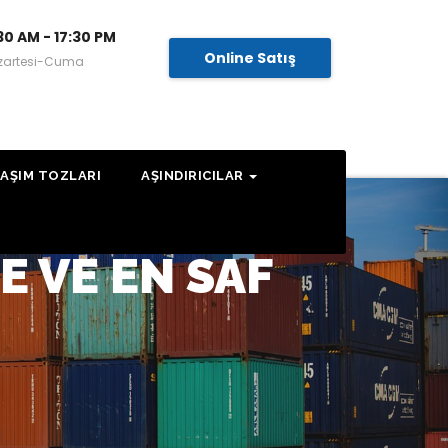
30 AM - 17:30 PM
Online Satış
zartesi-Cuma
AŞIM TOZLARI
AŞINDIRICILAR
E VE EN SAF