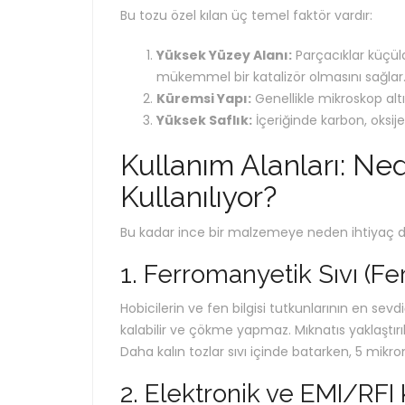
Bu tozu özel kılan üç temel faktör vardır:
Yüksek Yüzey Alanı:
Parçacıklar küçül
mükemmel bir katalizör olmasını sağlar
Küremsi Yapı:
Genellikle mikroskop altın
Yüksek Saflık:
İçeriğinde karbon, oksij
Kullanım Alanları: Ne
Kullanılıyor?
Bu kadar ince bir malzemeye neden ihtiyaç du
1. Ferromanyetik Sıvı (Fe
Hobicilerin ve fen bilgisi tutkunlarının en sevd
kalabilir ve çökme yapmaz. Mıknatıs yaklaştırıl
Daha kalın tozlar sıvı içinde batarken, 5 mik
2. Elektronik ve EMI/RFI