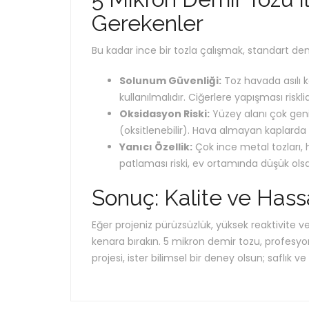
Gerekenler
Bu kadar ince bir tozla çalışmak, standart dem
Solunum Güvenliği:
Toz havada asılı k
kullanılmalıdır. Ciğerlere yapışması risklid
Oksidasyon Riski:
Yüzey alanı çok geni
(oksitlenebilir). Hava almayan kaplard
Yanıcı Özellik:
Çok ince metal tozları, 
patlaması riski, ev ortamında düşük ols
Sonuç: Kalite ve Hass
Eğer projeniz pürüzsüzlük, yüksek reaktivite v
kenara bırakın. 5 mikron demir tozu, profesyone
projesi, ister bilimsel bir deney olsun; saflık ve