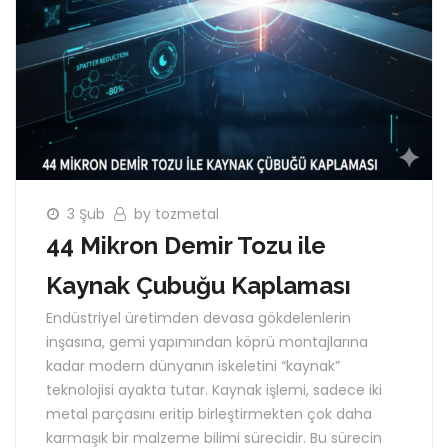
3 Şub
by tozmetal
44 Mikron Demir Tozu ile
Kaynak Çubuğu Kaplaması
Endüstriyel üretimden devasa gökdelenlerin
inşasına, gemi yapımından köprü montajlarına
kadar modern dünyanın iskeletini “kaynak”
teknolojisi ayakta tutar. Kaynak işlemi, sadece iki
metal parçasını eritip birleştirmekten çok daha
karmaşık bir malzeme bilimi sürecidir. Bu sürecin