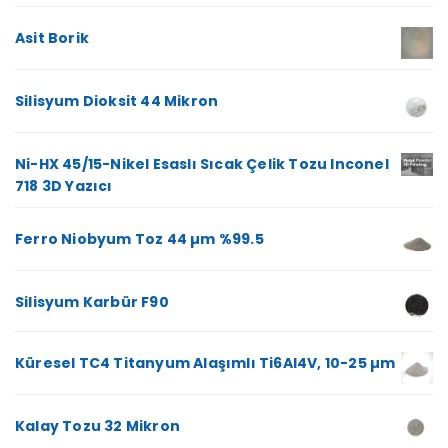
Asit Borik
Silisyum Dioksit 44 Mikron
Ni-HX 45/15-Nikel Esaslı Sıcak Çelik Tozu Inconel
718 3D Yazıcı
Ferro Niobyum Toz 44 µm %99.5
Silisyum Karbür F90
Küresel TC4 Titanyum Alaşımlı Ti6Al4V, 10-25 µm
Kalay Tozu 32 Mikron