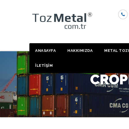
Skip
to
content
ANASAYFA
HAKKIMIZDA
METAL TOZ
İLETİŞİM
CROP